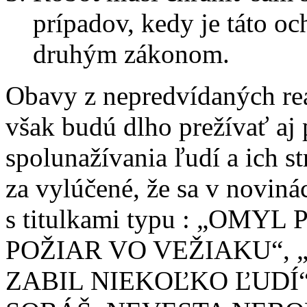
prípadov, kedy je táto o
druhým zákonom.
Obavy z nepredvídaných reak
však budú dlho prežívať aj 
spolunažívania ľudí a ich s
za vylúčené, že sa v noviná
s titulkami typu : „OMY
POŽIAR VO VEŽIAKU“,
ZABIL NIEKOĽKO ĽUDÍ“,