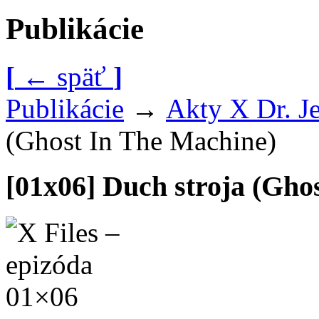
Publikácie
[
←
späť
]
Publikácie
→
Akty X Dr. J
(Ghost In The Machine)
[01x06] Duch stroja (Gho