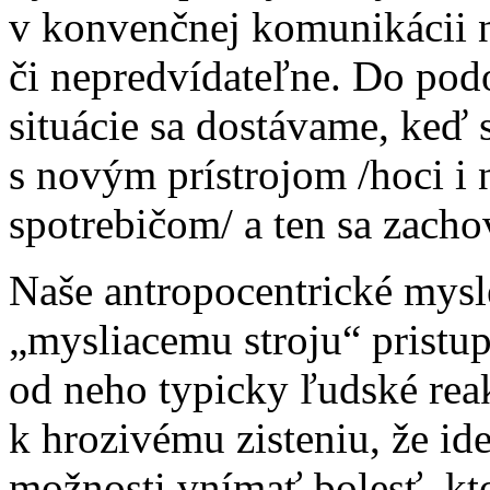
v konvenčnej komunikácii n
či nepredvídateľne. Do podo
situácie sa dostávame, keď
s novým prístrojom /hoci 
spotrebičom/ a ten sa zacho
Naše antropocentrické mysl
„mysliacemu stroju“ pristu
od neho typicky ľudské rea
k hrozivému zisteniu, že id
možnosti vnímať bolesť, kt