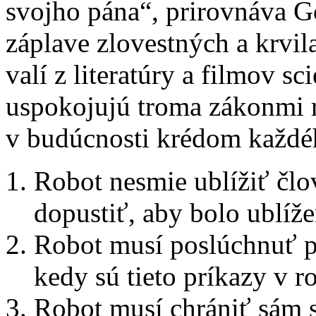
svojho pána“, prirovnáva G
záplave zlovestných a krvil
valí z literatúry a filmov s
uspokojujú troma zákonmi r
v budúcnosti krédom každéh
Robot nesmie ublížiť čl
dopustiť, aby bolo ublíž
Robot musí poslúchnuť p
kedy sú tieto príkazy v 
Robot musí chrániť sám 