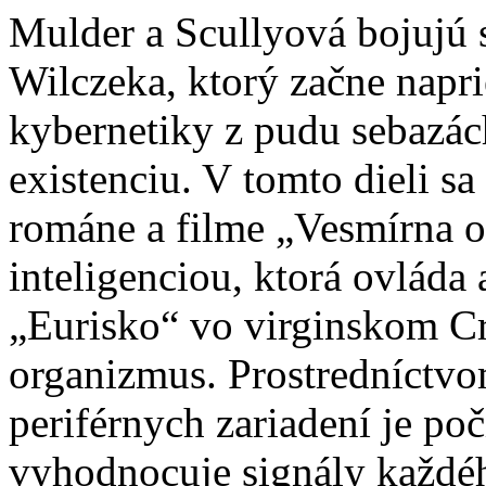
Mulder a Scullyová bojujú
Wilczeka, ktorý začne napr
kybernetiky z pudu sebazác
existenciu. V tomto dieli 
románe a filme „Vesmírna o
inteligenciou, ktorá ovláda
„Eurisko“ vo virginskom Cr
organizmus. Prostredníctvo
periférnych zariadení je po
vyhodnocuje signály každé