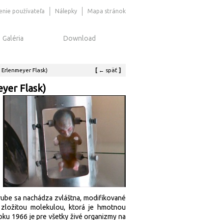
senie používateľa
Nálepky
Mapa stránok
Galéria
Download
 Erlenmeyer Flask)
[
←
späť
]
yer Flask)
erube sa nachádza zvláštna, modifikované
 zložitou molekulou, ktorá je hmotnou
oku 1966 je pre všetky živé organizmy na