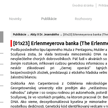
Úvodná stránka
Prihlá
Novinky
Publikácie
Rozhovory
Publikácie
→
Akty X Dr. Jesenského
→
[01x23] Erlenmeyerova banka (The
[01x23] Erlenmeyerova banka (The Erlenme
Podľa posledného tipu tajomného Muža z Pentagonu, Mulder a
Scullyová zistia, že vláda testovala mimozemskú DNA na
nevyliečiteľne chorých dobrovoľníkoch. Päť ľudí v akváriách so
živným roztokom, infikovaní cudzou genetickou informáciou a
neskôr zlikvidovaní pri „čiernej operácii“ tajných
bezpečnostných zložiek, predstavujú z etického hľadiska veľmi
žalostnú bilanciu.
Doktorka Ann Carpenterová z Oddelenia mikrobiológie
Georgetownskej univerzity ešte predtým ako „nešťastnou
náhodou“ zahynie i so svojou rodinou pri autonehode, potvrdí
Scullyovej, že vo vzorkách projektu, na ktorom pracoval Dr. B
DNA. Ako vieme, deoxyribonukleová kyselina je mimoriadne
nositeľkou dedičnosti. Genetický kód identifikovaný vedcami v r