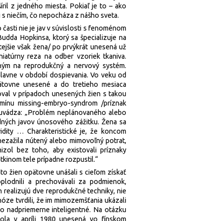
il z jedného miesta. Pokiaľ je to – ako
i s niečím, čo nepocháza z nášho sveta.
časti nie je jav v súvislosti s fenoménom
dda Hopkinsa, ktorý sa špecializuje na
ejšie však žena/ po prvýkrát unesená už
niatúrny reza na odber vzoriek tkaniva.
ným na reprodukčný a nervový systém.
 hlavne v období dospievania. Vo veku od
ätovne unesené a do tretieho mesiaca
val v prípadoch unesených žien s takou
rmínu missing-embryo-syndrom /príznak
i uvádza: „Problém neplánovaného alebo
edných javov únosového zážitku. Žena sa
vidity … Charakteristické je, že koncom
 nezažila nútený alebo mimovoľný potrat,
zol bez toho, aby existovali príznaky
atkinom tele prípadne rozpustil.“
o žien opätovne unášali s cieľom získať
plodnili a prechovávali za podmienok,
 realizujú dve reprodukčné techniky, nie
óze tvrdili, že im mimozemšťania ukázali
olo nadpriemerne inteligentné. Na otázku
bola v apríli 1980 unesená vo fínskom