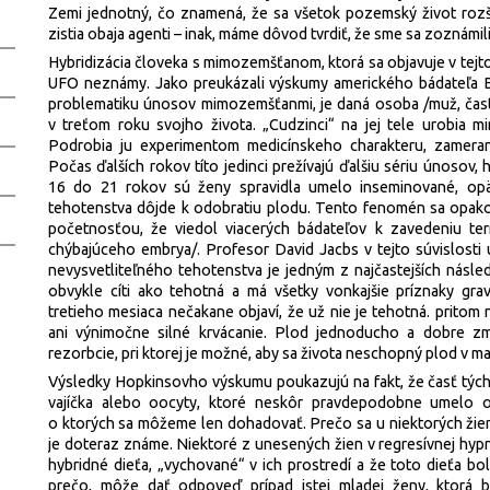
Zemi jednotný, čo znamená, že sa všetok pozemský život rozšír
zistia obaja agenti – inak, máme dôvod tvrdiť, že sme sa zoznámil
Hybridizácia človeka s mimozemšťanom, ktorá sa objavuje v tejto 
UFO neznámy. Jako preukázali výskumy amerického bádateľa Bu
problematiku únosov mimozemšťanmi, je daná osoba /muž, čast
v treťom roku svojho života. „Cudzinci“ na jej tele urobia mi
Podrobia ju experimentom medicínskeho charakteru, zamera
Počas ďalších rokov títo jedinci prežívajú ďalšiu sériu únosov,
16 do 21 rokov sú ženy spravidla umelo inseminované, op
tehotenstva dôjde k odobratiu plodu. Tento fenomén sa opako
početnosťou, že viedol viacerých bádateľov k zavedeniu te
chýbajúceho embrya/. Profesor David Jacbs v tejto súvislost
nevysvetliteľného tehotenstva je jedným z najčastejších násl
obvykle cíti ako tehotná a má všetky vonkajšie príznaky gra
tretieho mesiaca nečakane objaví, že už nie je tehotná. pritom
ani výnimočne silné krvácanie. Plod jednoducho a dobre zmi
rezorbcie, pri ktorej je možné, aby sa života neschopný plod v m
Výsledky Hopkinsovho výskumu poukazujú na fakt, že časť týcht
vajíčka alebo oocyty, ktoré neskôr pravdepodobne umelo o
o ktorých sa môžeme len dohadovať. Prečo sa u niektorých žien
je doteraz známe. Niektoré z unesených žien v regresívnej hypn
hybridné dieťa, „vychované“ v ich prostredí a že toto dieťa b
prečo, môže dať odpoveď prípad istej mladej ženy, ktorá 