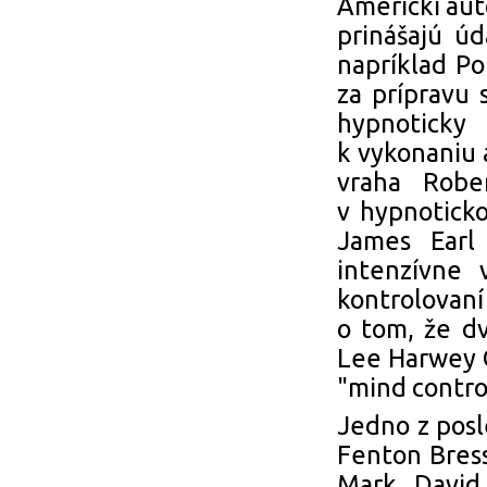
Americkí aut
prinášajú úd
napríklad Po
za prípravu 
hypnoticky 
k vykonaniu 
vraha Robe
v hypnoticko
James Earl
intenzívne 
kontrolovan
o tom, že d
Lee Harwey 
"mind contro
Jedno z posl
Fenton Bress
Mark David