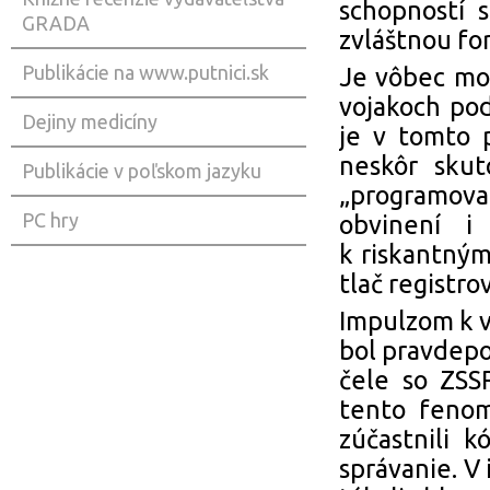
schopností 
GRADA
zvláštnou fo
Publikácie na www.putnici.sk
Je vôbec mož
vojakoch po
Dejiny medicíny
je v tomto 
neskôr skut
Publikácie v poľskom jazyku
„programovať
PC hry
obvinení i
k riskantným
tlač registro
Impulzom k v
bol pravdepo
čele so ZSS
tento fenom
zúčastnili k
správanie. V 