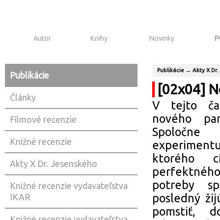
Autor
Knihy
Novinky
P
Publikácie
→
Akty X Dr
Publikácie
[02x04] Ne
Články
V tejto čas
nového par
Filmové recenzie
Spoločne 
Knižné recenzie
experimentu
ktorého c
Akty X Dr. Jesenského
perfektného
potreby sp
Knižné recenzie vydavateľstva
posledný ži
IKAR
pomstiť, d
Knižné recenzie vydavateľstva