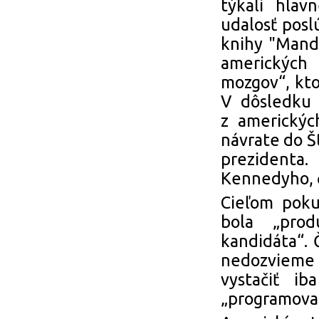
týkali hlav
udalosť posl
knihy "Mandž
amerických
mozgov“, kto
V dôsledku 
z americkýc
návrate do Št
prezidenta
Kennedyho, č
Cieľom poku
bola „prod
kandidáta“. 
nedozvieme
vystačiť i
„programovan