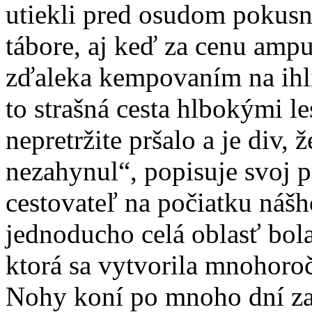
utiekli pred osudom pokus
tábore, aj keď za cenu amp
zďaleka kempovaním na ihli
to strašná cesta hlbokými l
nepretržite pršalo a je div,
nezahynul“, popisuje svoj po
cestovateľ na počiatku nášh
jednoducho celá oblasť bola
ktorá sa vytvorila mnohoro
Nohy koní po mnoho dní zap