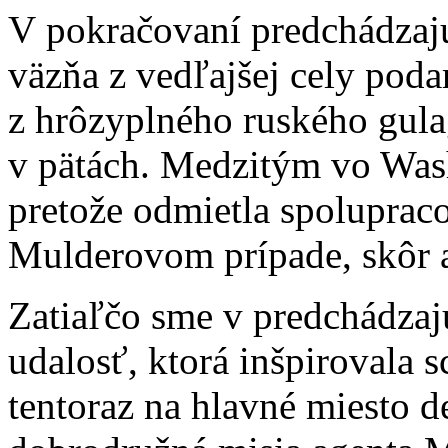
V pokračovaní predchádzaj
väzňa z vedľajšej cely pod
z hrôzyplného ruského gulag
v pätách. Medzitým vo Was
pretože odmietla spoluprac
Mulderovom prípade, skôr ak
Zatiaľčo sme v predchádza
udalosť, ktorá inšpirovala 
tentoraz na hlavné miesto d