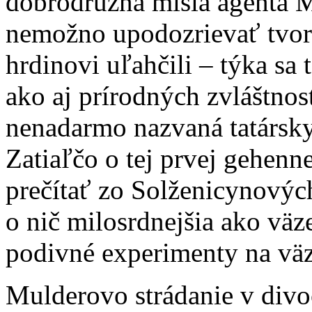
dobrodružná misia agenta 
nemožno upodozrievať tvor
hrdinovi uľahčili – týka sa 
ako aj prírodných zvláštností
nenadarmo nazvaná tatársk
Zatiaľčo o tej prvej gehenn
prečítať zo Solženicynových
o nič milosrdnejšia ako väze
podivné experimenty na vä
Mulderovo strádanie v divoč