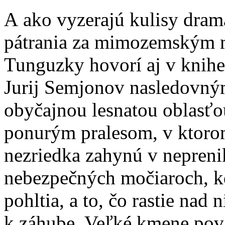
A ako vyzerajú kulisy dra
pátrania za mimozemským 
Tunguzky hovorí aj v knihe 
Jurij Semjonov nasledovným
obyčajnou lesnatou oblasťo
ponurým pralesom, v ktorom
nezriedka zahynú v nepreni
nebezpečných močiaroch, kd
pohltia, a to, čo rastie nad
k záhube. Veľké kmene po