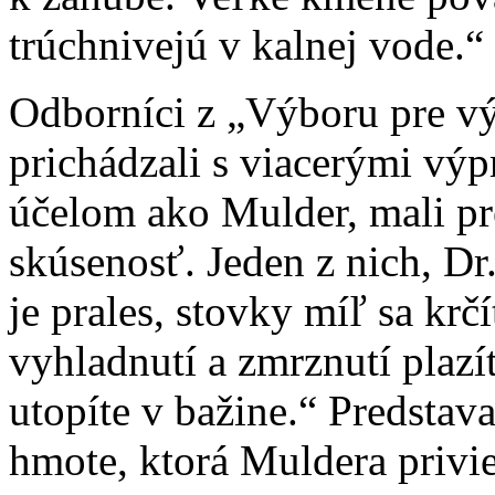
trúchnivejú v kalnej vode.“
Odborníci z „Výboru pre vý
prichádzali s viacerými vý
účelom ako Mulder, mali pre
skúsenosť. Jeden z nich, Dr.
je prales, stovky míľ sa krčí
vyhladnutí a zmrznutí plazít
utopíte v bažine.“ Predsta
hmote, ktorá Muldera privie