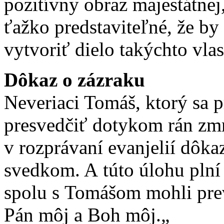
pozitívny obraz majestátnej
ťažko predstaviteľné, že b
vytvoriť dielo takýchto vlas
Dôkaz o zázraku
Neveriaci Tomáš, ktorý sa p
presvedčiť dotykom rán zmŕ
v rozprávaní evanjelií dôka
svedkom. A túto úlohu plní
spolu s Tomášom mohli pre
Pán môj a Boh môj.„