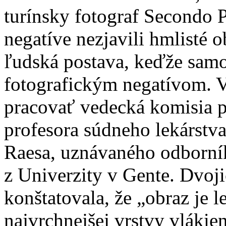
turínsky fotograf Secondo P
negatíve nezjavili hmlisté 
ľudská postava, keďže sam
fotografickým negatívom. V
pracovať vedecká komisia 
profesora súdneho lekárstva
Raesa, uznávaného odborník
z Univerzity v Gente. Dvoj
konštatovala, že „obraz je 
najvrchnejšej vrstvy vláki