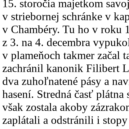
15. storočia majetkom savoj
v striebornej schránke v ka
v Chambéry. Tu ho v roku 15
z 3. na 4. decembra vypukol 
v plameňoch takmer začal t
zachránil kanonik Filibert L
dva zuhoľnatené pásy a na
hasení. Stredná časť plátna
však zostala akoby zázrako
zaplátali a odstránili i stop