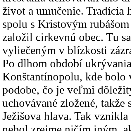
život a umučenie. Tradícia 
spolu s Kristovým rubášom 
založil cirkevnú obec. Tu s
vyliečeným v blízkosti zázr
Po dlhom období ukrývania
Konštantínopolu, kde bolo 
podobe, čo je veľmi dôležitý
uchovávané zložené, takže sa
Ježišova hlava. Tak vznikla
nebol zrejme ničím iným, a