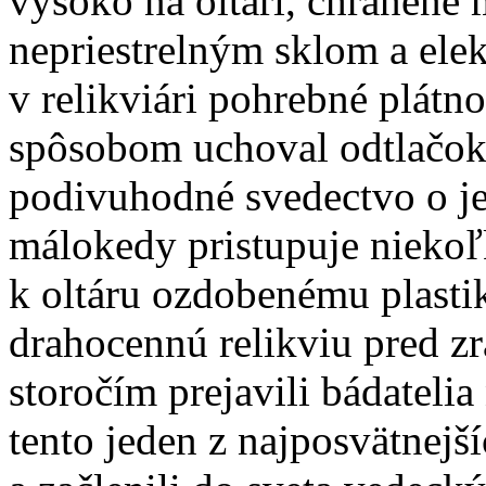
vysoko na oltári, chránené
nepriestrelným sklom a el
v relikviári pohrebné plátn
spôsobom uchoval odtlačok 
podivuhodné svedectvo o je
málokedy pristupuje nieko
k oltáru ozdobenému plastik
drahocennú relikviu pred zr
storočím prejavili bádateli
tento jeden z najposvätnejš