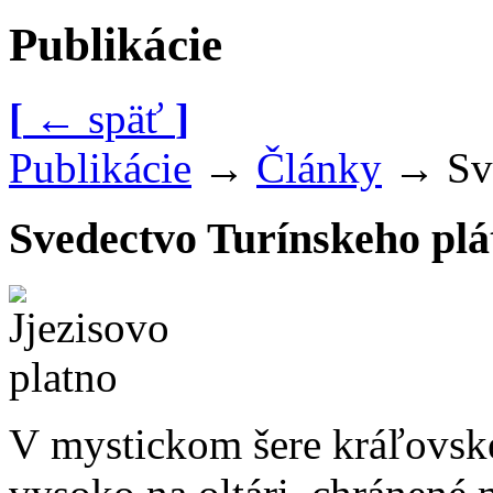
Publikácie
[
←
späť
]
Publikácie
→
Články
→
Sv
Svedectvo Turínskeho plá
V mystickom šere kráľovskej