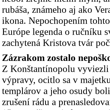
rubáša, známeho aj ako Ver
ikona. Nepochopením tohto
Európe legenda o ručníku sv
zachytená Kristova tvár poča
Zázrakom zostalo nepošk
Z Konštantínopolu vyviezli p
výpravy, ocitlo sa v majetk
templárov a jeho osudy bol
zrušení rádu a prenasledova