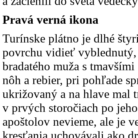
a začlenili do sveta vedeckýc
Pravá verná ikona
Turínske plátno je dlhé štyr
povrchu vidieť vyblednutý,
bradatého muža s tmavšími 
nôh a rebier, pri pohľade s
ukrižovaný a na hlave mal t
v prvých storočiach po jeho
apoštolov nevieme, ale je 
kresťania uchovávali ako d