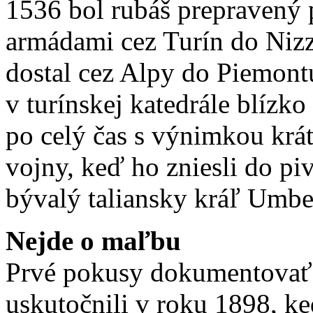
1536 bol rubáš prepravený 
armádami cez Turín do Nizz
dostal cez Alpy do Piemontu
v turínskej katedrále blízko
po celý čas s výnimkou krá
vojny, keď ho zniesli do pi
bývalý taliansky kráľ Umbe
Nejde o maľbu
Prvé pokusy dokumentovať 
uskutočnili v roku 1898, k