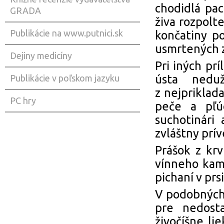
chodidlá pac
GRADA
živa rozpolte
Publikácie na www.putnici.sk
končatiny po
usmrtených zv
Dejiny medicíny
Pri iných pr
ústa neduž
Publikácie v poľskom jazyku
z nejpriklad
PC hry
peče a pľúc
suchotinári 
zvláštny prí
Prášok z krv
vínneho kame
pichaní v prs
V podobných 
pre nedosta
živočíšne lie