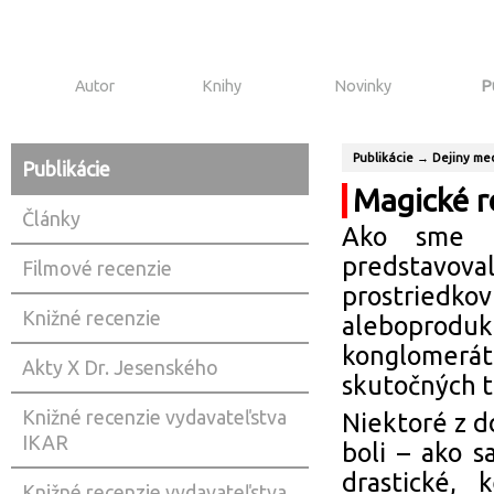
Autor
Knihy
Novinky
P
Publikácie
→
Dejiny me
Publikácie
Magické r
Články
Ako sme už
predstavov
Filmové recenzie
prostriedkov
Knižné recenzie
aleboprodu
konglomer
Akty X Dr. Jesenského
skutočných t
Knižné recenzie vydavateľstva
Niektoré z 
IKAR
boli – ako 
drastické, 
Knižné recenzie vydavateľstva