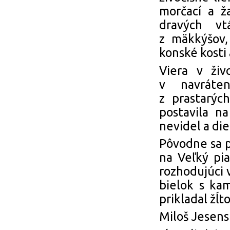
morčací a ža
dravých vt
z mäkkýšov,
konské kosti 
Viera v živ
v navráten
z prastarýc
postavila na
nevidel a die
Pôvodne sa p
na Veľký pi
rozhodujúci v
bielok s ka
prikladal žĺt
Miloš Jesens