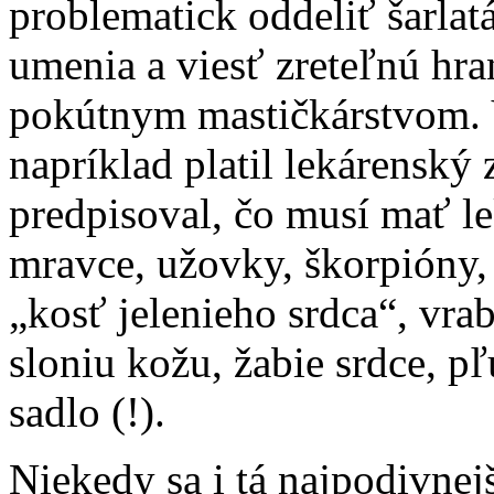
problematick oddeliť šarla
umenia a viesť zreteľnú hr
pokútnym mastičkárstvom. 
napríklad platil lekárenský
predpisoval, čo musí mať le
mravce, užovky, škorpióny,
„kosť jelenieho srdca“, vra
sloniu kožu, žabie srdce, pľ
sadlo (!).
Niekedy sa i tá najpodivnej