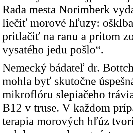
Rada mesta Norimberk vyda
liečiť morové hľuzy: oškl
pritlačiť na ranu a pritom z
vysatého jedu pošlo“.
Nemecký bádateľ dr. Bottche
mohla byť skutočne úspešná
mikroflóru slepiačeho trávi
B12 v truse. V každom prí
terapia morových hľúz tvor