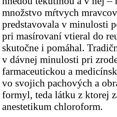
hnedou tekutinou a v nej – 
množstvo mŕtvych mravcov.
predstavovala v minulosti p
pri masírovaní vtieral do 
skutočne i pomáhal. Tradičné
v dávnej minulosti pri zrod
farmaceutickou a medicínsk
vo svojich pachových a ob
formyl, teda látku z ktorej
anestetikum chloroform.