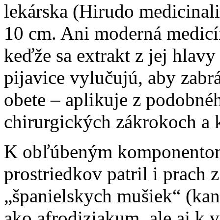
lekárska (Hirudo medicinali
10 cm. Ani moderná medicín
keďže sa extrakt z jej hlav
pijavice vylučujú, aby zabrá
obete – aplikuje z podobné
chirurgických zákrokoch a 
K obľúbeným komponentom
prostriedkov patril i prach 
„španielskych mušiek“ (kanth
ako afrodiziakum, ale aj k 