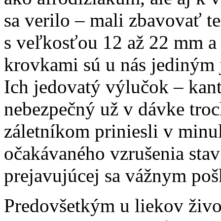
sa verilo – mali zbavovať t
s veľkosťou 12 až 22 mm a 
krovkami sú u nás jediným
Ich jedovatý výlučok – kant
nebezpečný už v dávke tro
záletníkom priniesli v minu
očakávaného vzrušenia stav 
prejavujúcej sa vážnym po
Predovšetkým u liekov živ