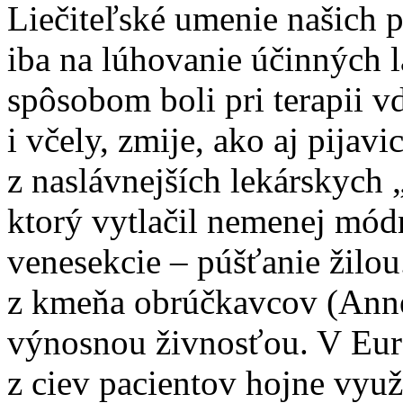
Liečiteľské umenie našich
iba na lúhovanie účinných 
spôsobom boli pri terapii 
i včely, zmije, ako aj pijav
z naslávnejších lekárskych 
ktorý vytlačil nemenej mó
venesekcie – púšťanie žilo
z kmeňa obrúčkavcov (Anne
výnosnou živnosťou. V Euró
z ciev pacientov hojne vyu