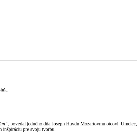
ohňa
nám“
, povedal jedného dňa Joseph Haydn Mozartovmu otcovi. Umelec
 inšpiráciu pre svoju tvorbu.