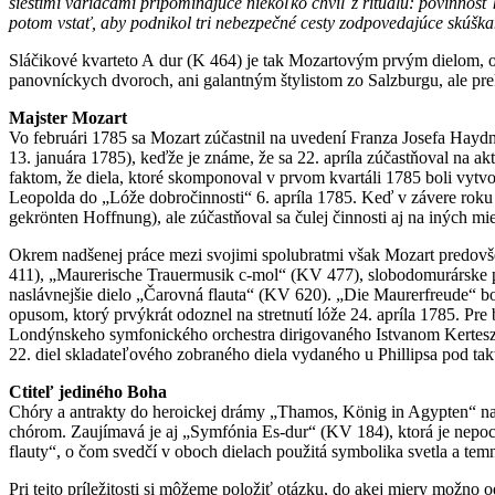
šiestimi variácami pripomínajúce niekoľko chvíľ z rituálu: povinnosť
potom vstať, aby podnikol tri nebezpečné cesty zodpovedajúce skúš
Sláčikové kvarteto A dur (K 464) je tak Mozartovým prvým dielom, 
panovníckych dvoroch, ani galantným štylistom zo Salzburgu, ale p
Majster Mozart
Vo februári 1785 sa Mozart zúčastnil na uvedení Franza Josefa Haydna 
13. januára 1785), keďže je známe, že sa 22. apríla zúčastňoval na a
faktom, že diela, ktoré skomponoval v prvom kvartáli 1785 boli vytvor
Leopolda do „Lóže dobročinnosti“ 6. apríla 1785. Keď v závere roku 1
gekrönten Hoffnung), ale zúčastňoval sa čulej činnosti aj na iných m
Okrem nadšenej práce mezi svojimi spolubratmi však Mozart predov
411), „Maurerische Trauermusik c-mol“ (KV 477), slobodomurárske 
naslávnejšie dielo „Čarovná flauta“ (KV 620). „Die Maurerfreude“ b
opusom, ktorý prvýkrát odoznel na stretnutí lóže 24. apríla 1785. P
Londýnskeho symfonického orchestra dirigovaného Istvanom Kertesz
22. diel skladateľového zobraného diela vydaného u Phillipsa pod tak
Ctiteľ jediného Boha
Chóry a antrakty do heroickej drámy „Thamos, König in Agypten“ na li
chórom. Zaujímavá je aj „Symfónia Es-dur“ (KV 184), ktorá je nepo
flauty“, o čom svedčí v oboch dielach použitá symbolika svetla a temn
Pri tejto príležitosti si môžeme položiť otázku, do akej miery možn