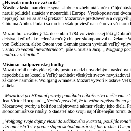
„Hviezda mudrcov zažiarila“
Šťastie v láske, narodenie syna, sľubne rozbehnutá karéra. Objednáv
naruší politická situácia v monarchii i Európe. Vysokopostavení dvor
neprajný Salieri sa snaží prekaziť Mozartove predstavenia a ovplyvň
Chírama Abího. Podarí sa mu ich však priviesť na scénu vo všetkom le
Mozart bol zasvätený 14. decembra 1784 vo viedenskej lóži „Dobroči
detstva, keď už ako jedenásťročný chlapec skomponoval na želani
von Geblerom, alebo Ottom von Gemningenom vyvinuli veľký vply
v srdci vo vedomí neviditeľného“
, píše Christian Jacq.
„Wolfgang pocít
mudrcov zažiarila.“
Misionár nadpozemskej hudby
Mozat urobil neobvykle rýchly postup medzi novodobými nasledovníkm
nepodobala na kostol a Veľký architekt všetkých svetov nevyžadoval
zákonov harmónie. Wolfgang Amadeus Mozart vytvorí k oslave Veľkého
a diela.
„Mozartovi pri Hľadaní pravdy pomáhalo náboženstvo a ešte viac slob
JeanVictor Hocquard.
„Nestačí povedať, že to vážne zapôsobilo na j
Mozartovej tvorby a boli ňou inšpirované takmer všetky jeho diela. Pr
slobodomurárske rituály. Skladateľ ako svoju najbľúbenejšiu formu do 
„Wolfgang svoje dojmy vložil do sláčikového kvarteta, použijúc tonali
význam čísla Tri v prvom stupni slobodomurárskej hierarchie. Dve prv