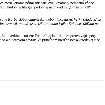
ice medzi oboma pólmi skladateľovej kreativity nemožno vôbec
ami hudobnej liturgie, podobnej napríklad na „Omšu c-moll“
stva je tvorba slobodomurárska alebo náboženská. Veľký skladateľ sa
duchovnosti, pretože ostal ctiteľom toho istého Boha bez ohľadu na
„Laut verkünde unsere Freude“, aj keď dodnes pretrvávajú spory
ad o autorovom návrate ku princípom kresťanstva a katolíckej cirvi,