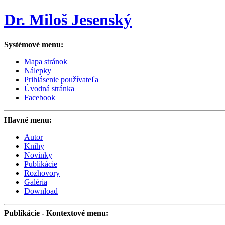
Dr. Miloš Jesenský
Systémové menu:
Mapa stránok
Nálepky
Prihlásenie používateľa
Úvodná stránka
Facebook
Hlavné menu:
Autor
Knihy
Novinky
Publikácie
Rozhovory
Galéria
Download
Publikácie
- Kontextové menu: