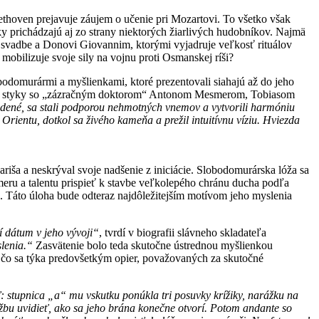
ethoven prejavuje záujem o učenie pri Mozartovi. To všetko však
oky prichádzajú aj zo strany niektorých žiarlivých hudobníkov. Najmä
ej svadbe a Donovi Giovannim, ktorými vyjadruje veľkosť rituálov
mobilizuje svoje sily na vojnu proti Osmanskej ríši?
odomurármi a myšlienkami, ktoré prezentovali siahajú až do jeho
eho styky so „zázračným doktorom“ Antonom Mesmerom, Tobiasom
dené, sa stali podporou nehmotných vnemov a vytvorili harmóniu
 Orientu, dotkol sa živého kameňa a prežil intuitívnu víziu. Hviezda
ša a neskrýval svoje nadšenie z iniciácie. Slobodomurárska lóža sa
eru a talentu prispieť k stavbe veľkolepého chránu ducha podľa
 Táto úloha bude odteraz najdôležitejším motívom jeho myslenia
í dátum v jeho vývoji“
, tvrdí v biografii slávneho skladateľa
slenia.“
Zasvätenie bolo teda skutočne ústrednou myšlienkou
nia čo sa týka predovšetkým opier, považovaných za skutočné
sť: stupnica „a“ mu vskutku ponúkla tri posuvky krížiky, narážku na
úžbu uvidieť, ako sa jeho brána konečne otvorí. Potom andante so