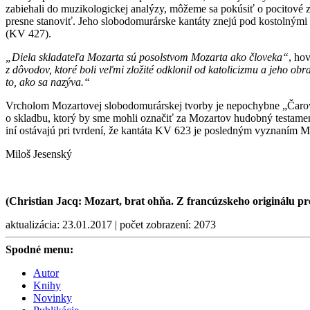
zabiehali do muzikologickej analýzy, môžeme sa pokúsiť o pocitové
presne stanoviť. Jeho slobodomurárske kantáty znejú pod kostolným
(KV 427).
„Diela skladateľa Mozarta sú posolstvom Mozarta ako človeka“
, ho
z dôvodov, ktoré boli veľmi zložité odklonil od katolicizmu a jeho o
to, ako sa nazýva.“
Vrcholom Mozartovej slobodomurárskej tvorby je nepochybne „Čarovná
o skladbu, ktorý by sme mohli označiť za Mozartov hudobný testament
iní ostávajú pri tvrdení, že kantáta KV 623 je posledným vyznaním 
Miloš Jesenský
(Christian Jacq: Mozart, brat ohňa. Z francúzskeho originálu pre
aktualizácia: 23.01.2017 | počet zobrazení: 2073
Spodné menu:
Autor
Knihy
Novinky