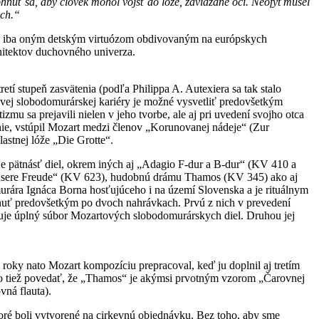
ohnúť sa, aby človek mohol vojsť do lóže, zaviazané oči. Neofyt musel
uch.“
ebol iba oným detským virtuózom obdivovaným na európskych
hitektov duchovného univerza.
etí stupeň zasvätenia (podľa Philippa A. Autexiera sa tak stalo
tovej slobodomurárskej kariéry je možné vysvetliť predovšetkým
mu sa prejavili nielen v jeho tvorbe, ale aj pri uvedení svojho otca
chie, vstúpil Mozart medzi členov „Korunovanej nádeje“ (Zur
astnej lóže „Die Grotte“.
 pätnásť diel, okrem iných aj „Adagio F-dur a B-dur“ (KV 410 a
unsere Freude“ (KV 623), hudobnú drámu Thamos (KV 345) ako aj
urára Ignáca Borna hosťujúceho i na území Slovenska a je rituálnym
ahnuť predovšetkým po dvoch nahrávkach. Prvú z nich v prevedení
je úplný súbor Mozartových slobodomurárskych diel. Druhou jej
 roky nato Mozart kompozíciu prepracoval, keď ju doplnil aj tretím
no tiež povedať, že „Thamos“ je akýmsi prvotným vzorom „Čarovnej
vná flauta).
toré boli vytvorené na cirkevnú objednávku. Bez toho, aby sme