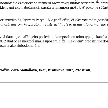
 zhodnotenie ezoterického rozmeru Mozartovej hudby tvrdením, že hran
i klenbami ako náboženské, pasáže z Thamosa môžu byť pokojne súčasť
vorí muzikológ Ryszard Peryt.
„Nie je dôležité, či výrazom tohto posol
bradnosti smerom ku „bratom v zásterách“, ale to nezmenilo formu jeho 
 flauta“, zatiaľčo jeho poslednou kompozíciou tohto typu je kantáta 
. Zatiaľčo sa niektorí snažia upozorniť, že „Rekviem“ predstavuje dokl
Mozarta ako slobodomurára.
ložila Zora Sadloňová, Ikar, Bratislava 2007, 292 strán)