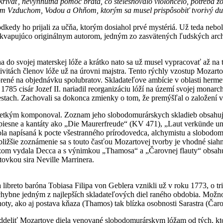
 krívať, nevyhnutná pomoc brata, čo stelesňovalo violončelo, potreba z
kam Vzduchom, Vodou a Ohňom, ktorým sa musel prispôsobiť tvorivý d
odkedy ho prijali za učňa, ktorým dosiahol prvé mystériá. Už teda n
rekvapujúco originálnym autorom, jedným zo zasvätených ľudských arc
do svojej materskej lóže a krátko nato sa už musel vypracovať až na tr
ktivitách členov lóže už na úrovni majstra. Tento rýchly vzostup Mozar
ené na objednávku spolubratov. Skladateľove ambície v oblasti hermetiz
785 cisár Jozef II. nariadil reorganizáciu lóží na území svojej monar
iestach. Zachovali sa dokonca zmienky o tom, že premýšľal o založení vl
šetkým komponoval. Zoznam jeho slobodomurárskych skladieb obsahuje
piesne a kantáty ako „Die Maurerfreude“ (KV 471), „Laut verkünde 
ola napísaná k pocte všestranného prírodovedca, alchymistu a slobodom
re bližšie zoznámenie sa s touto časťou Mozartovej tvorby je vhodné si
om vydala Decca a s výnimkou „Thamosa“ a „Čarovnej flauty“ obsahu
tovkou sira Neville Marrinera.
breto baróna Tobiasa Filipa von Geblera vznikli už v roku 1773, o tri
chybne jedným z najlepších skladateľových diel raného obdobia. Mož
oty, ako aj postava kňaza (Thamos) tak blízka osobnosti Sarastra (Čaro
o oddeliť Mozartove diela venované slobodomurárskym lóžam od tých, k