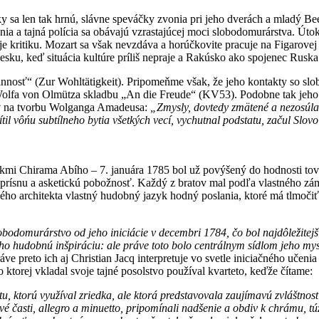
ky sa len tak hrnú, slávne speváčky zvonia pri jeho dverách a mladý Be
ania a tajná polícia sa obávajú vzrastajúcej moci slobodomurárstva. Út
uje kritiku. Mozart sa však nevzdáva a horúčkovite pracuje na Figarov
sku, keď situácia kultúre príliš nepraje a Rakúsko ako spojenec Ruska 
nnosť“ (Zur Wohltätigkeit). Pripomeňme však, že jeho kontakty so slob
e Wolfa von Olmütza skladbu „An die Freude“ (KV53). Podobne tak j
v na tvorbu Wolganga Amadeusa:
„Zmysly, dovtedy zmätené a nezosúla
il vôńu subtílneho bytia všetkých vecí, vychutnal podstatu, začul Slovo
i Chirama Abího – 7. januára 1785 bol už povýšený do hodnosti tovari
 prísnu a asketickú pobožnosť. Každý z bratov mal podľa vlastného zám
 architekta vlastný hudobný jazyk hodný poslania, ktoré má tlmočiť.
odomurárstvo od jeho iniciácie v decembri 1784, čo bol najdôležitejš
eho hudobnú inšpiráciu: ale práve toto bolo centrálnym sídlom jeho my
áve preto ich aj Christian Jacq interpretuje vo svetle iniciačného uče
ktorej vkladal svoje tajné posolstvo používal kvarteto, keďže čítame:
tu, ktorú využíval zriedka, ale ktorá predstavovala zaujímavú zvláštno
é časti, allegro a minuetto, pripomínali nadšenie a obdiv k chrámu, t