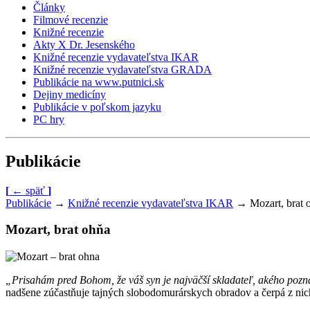
Články
Filmové recenzie
Knižné recenzie
Akty X Dr. Jesenského
Knižné recenzie vydavateľstva IKAR
Knižné recenzie vydavateľstva GRADA
Publikácie na www.putnici.sk
Dejiny medicíny
Publikácie v poľskom jazyku
PC hry
Publikácie
[
←
späť
]
Publikácie
→
Knižné recenzie vydavateľstva IKAR
→
Mozart, brat 
Mozart, brat ohňa
„Prisahám pred Bohom, že váš syn je najväčší skladateľ, akého poz
nadšene zúčastňuje tajných slobodomurárskych obradov a čerpá z nich