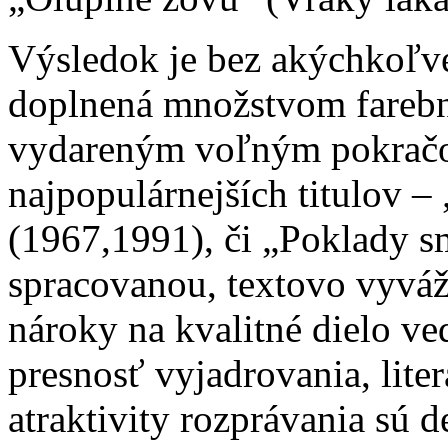
Výsledok je bez akýchkoľv
doplnená množstvom farebný
vydareným voľným pokračo
najpopulárnejších titulov 
(1967,1991), či „Poklady sm
spracovanou, textovo vyváž
nároky na kvalitné dielo ve
presnosť vyjadrovania, lite
atraktivity rozprávania sú 