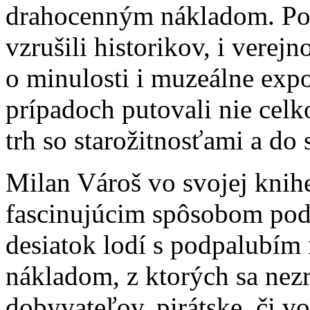
drahocenným nákladom. Po
vzrušili historikov, i verej
o minulosti i muzeálne exp
prípadoch putovali nie cel
trh so starožitnosťami a do
Milan Vároš vo svojej knih
fascinujúcim spôsobom podá
desiatok lodí s podpalubí
nákladom, z ktorých sa nezr
dobyvateľov, pirátske, či 