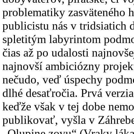
problematiky zasväteného hi
publicistu nás v tridsiatich
spletitým labyrintom podmo
čias až po udalosti najnovše
najnovší ambiciózny projekt
nečudo, veď úspechy podmo
dlhé desaťročia. Prvá verzi
keďže však v tej dobe nemo
publikovať, vyšla v Záhreb
„Olupine zovu“ (Vraky láka