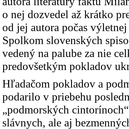
autora literatúry faktu Mila
o nej dozvedel až krátko pr
od jej autora počas výletne
Spolkom slovenských spiso
vedený na palube za nie cel
predovšetkým pokladov ukr
Hľadačom pokladov a podm
podarilo v priebehu posledn
„podmorských cintorínoch“
slávnych, ale aj bezmenných