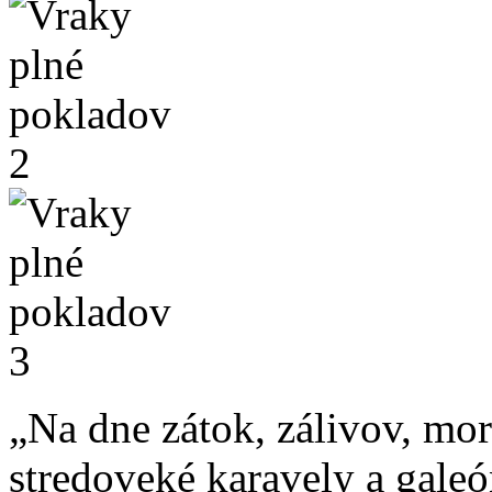
„Na dne zátok, zálivov, mo
stredoveké karavely a gale