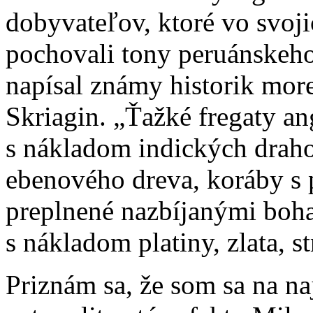
dobyvateľov, ktoré vo svoj
pochovali tony peruánskeho 
napísal známy historik mor
Skriagin. „Ťažké fregaty a
s nákladom indických draho
ebenového dreva, koráby s p
preplnené nazbíjanými boha
s nákladom platiny, zlata, st
Priznám sa, že som sa na n