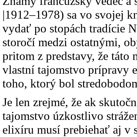
Známy francúzsky vedec a s
|1912–1978) sa vo svojej k
vydať po stopách tradície 
storočí medzi ostatnými, o
pritom z predstavy, že táto
vlastní tajomstvo prípravy 
toho, ktorý bol stredobodo
Je len zrejmé, že ak skutočn
tajomstvo úzkostlivo stráže
elixíru musí prebiehať aj v