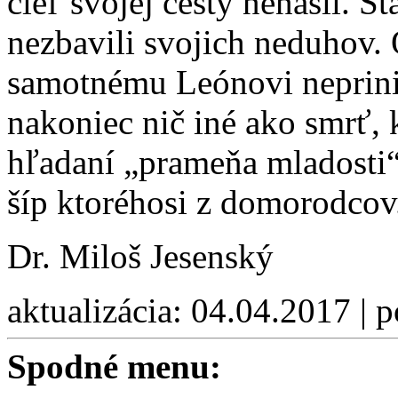
cieľ svojej cesty nenašli. St
nezbavili svojich neduhov. 
samotnému Leónovi neprini
nakoniec nič iné ako smrť, 
hľadaní „prameňa mladosti“
šíp ktoréhosi z domorodcov
Dr. Miloš Jesenský
aktualizácia: 04.04.2017 | 
Spodné menu: