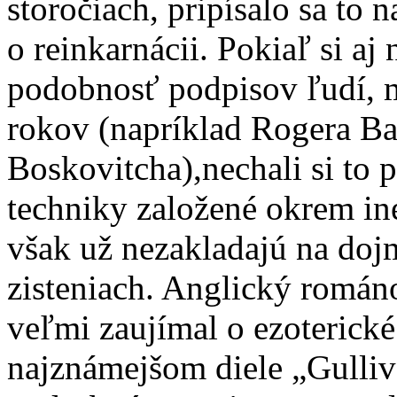
storočiach, pripísalo sa to
o reinkarnácii. Pokiaľ si a
podobnosť podpisov ľudí, m
rokov (napríklad Rogera B
Boskovitcha),necha­li si to 
techniky založené okrem in
však už nezakladajú na doj
zisteniach. Anglický románo
veľmi zaujímal o ezoterické
najznámejšom diele „Gulliv