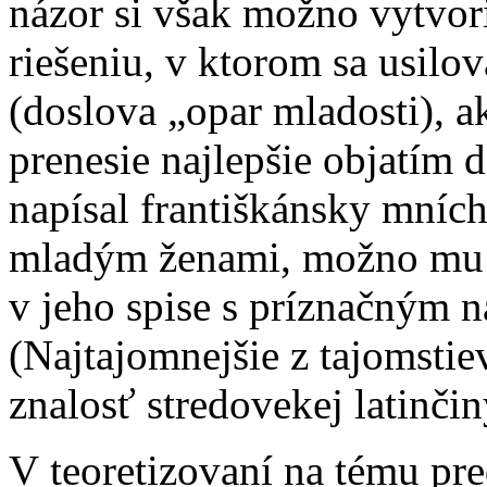
názor si však možno vytvo
riešeniu, v ktorom sa usilo
(doslova „opar mladosti), a
prenesie najlepšie objatím 
napísal františkánsky mních
mladým ženami, možno mu le
v jeho spise s príznačným 
(Najtajomnejšie z tajomstie
znalosť stredovekej latinčin
V teoretizovaní na tému pre