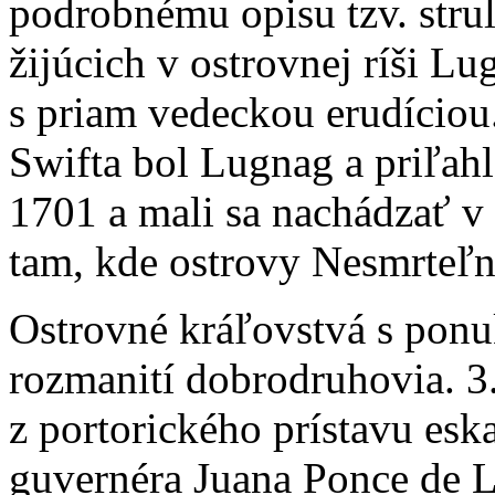
podrobnému opisu tzv. stru
žijúcich v ostrovnej ríši L
s priam vedeckou erudíciou
Swifta bol Lugnag a priľahl
1701 a mali sa nachádzať v
tam, kde ostrovy Nesmrteľný
Ostrovné kráľovstvá s ponu
rozmanití dobrodruhovia. 3
z portorického prístavu es
guvernéra Juana Ponce de L