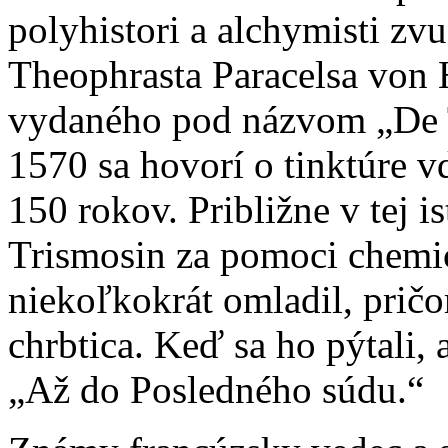
polyhistori a alchymisti zv
Theophrasta Paracelsa vo
vydaného pod názvom „De 
1570 sa hovorí o tinktúre vď
150 rokov. Približne v tej 
Trismosin za pomoci chemi
niekoľkokrát omladil, prič
chrbtica. Keď sa ho pýtali,
„Až do Posledného súdu.“