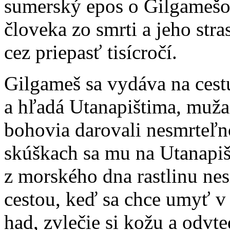
sumerský epos o Gilgamešov
človeka zo smrti a jeho stra
cez priepasť tisícročí.
Gilgameš sa vydáva na cest
a hľadá Utanapištima, muža
bohovia darovali nesmrteľn
skúškach sa mu na Utanapi
z morského dna rastlinu nes
cestou, keď sa chce umyť v
had, zvlečie si kožu a odvt