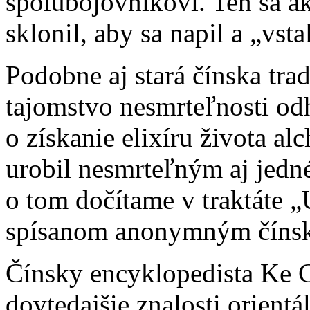
spolubojovníkovi. Ten sa a
sklonil, aby sa napil a „vst
Podobne aj stará čínska trad
tajomstvo nesmrteľnosti odh
o získanie elixíru života a
urobil nesmrteľným aj jedné
o tom dočítame v traktáte 
spísanom anonymným čínsky
Čínsky encyklopedista Ke C
dovtedajšie znalosti orient