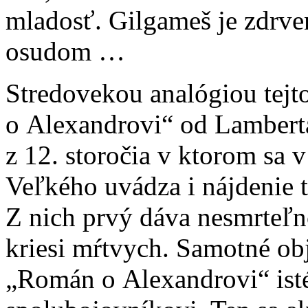
mladosť. Gilgameš je zdrven
osudom …
Stredovekou analógiou tejt
o Alexandrovi“ od Lamberta
z 12. storočia v ktorom sa 
Veľkého uvádza i nájdenie 
Z nich prvý dáva nesmrteľno
kriesi mŕtvych. Samotné obj
„Román o Alexandrovi“ is