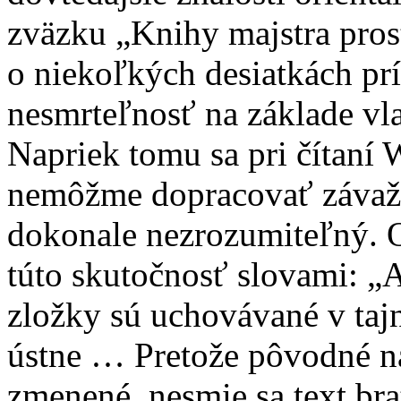
zväzku „Knihy majstra pros
o niekoľkých desiatkách pr
nesmrteľnosť na základe vl
Napriek tomu sa pri čítaní
nemôžme dopracovať závažne
dokonale nezrozumiteľný. 
túto skutočnosť slovami: „A
zložky sú uchovávané v tajn
ústne … Pretože pôvodné n
zmenené, nesmie sa text bra