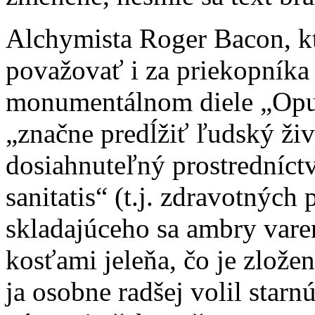
Alchymista Roger Bacon, k
považovať i za priekopníka 
monumentálnom diele „Opu
„značne predĺžiť ľudský živ
dosiahnuteľný prostredníct
sanitatis“ (t.j. zdravotných
skladajúceho sa ambry var
kosťami jeleňa, čo je zlož
ja osobne radšej volil star