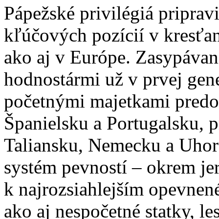
Pápežské privilégiá priprav
kľúčových pozícií v kresťa
ako aj v Európe. Zasypávan
hodnostármi už v prvej gene
početnými majetkami predo
Španielsku a Portugalsku, p
Taliansku, Nemecku a Uhorsk
systém pevností – okrem je
k najrozsiahlejším opevnen
ako aj nespočetné statky, le