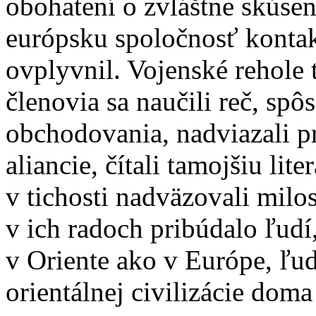
obohatení o zvláštne skúseno
európsku spoločnosť konta
ovplyvnil. Vojenské rehole t
členovia sa naučili reč, sp
obchodovania, nadviazali pr
aliancie, čítali tamojšiu lite
v tichosti nadväzovali milo
v ich radoch pribúdalo ľudí, 
v Oriente ako v Európe, ľudí
orientálnej civilizácie doma