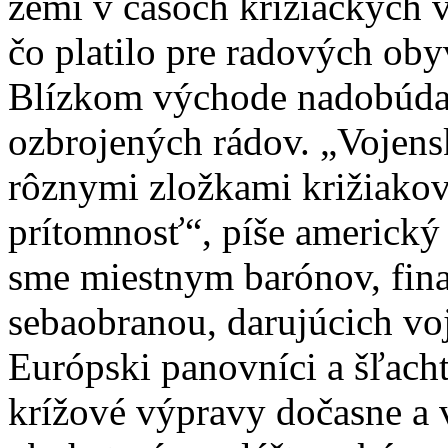
zemi v časoch križiackych v
čo platilo pre radových ob
Blízkom východe nadobúdal
ozbrojených rádov. „Vojens
rôznymi zložkami križiakov
prítomnosť“, píše americký
sme miestnym barónov, fin
sebaobranou, darujúcich v
Európski panovníci a šľacht
krížové výpravy dočasne a 