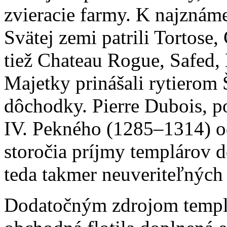
zvieracie farmy. K najznám
Svätej zemi patrili Tortose
tiež Chateau Rogue, Safed, 
Majetky prinášali rytiero
dôchodky. Pierre Dubois, p
IV. Pekného (1285–1314) od
storočia príjmy templárov 
teda takmer neuveriteľných 
Dodatočným zdrojom templá