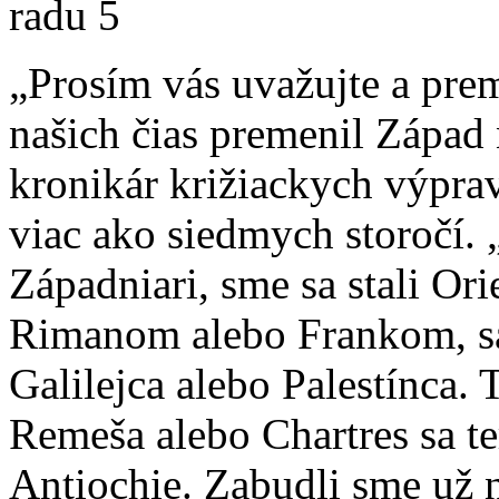
„Prosím vás uvažujte a pre
našich čias premenil Zápa
kronikár križiackych výprav
viac ako siedmych storočí. 
Západniari, sme sa stali Or
Rimanom alebo Frankom, sa 
Galilejca alebo Palestínca.
Remeša alebo Chartres sa t
Antiochie. Zabudli sme už n