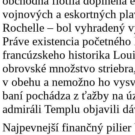
obchodná flotila doplnená 
vojnových a eskortných plav
Rochelle – bol vyhradený v
Práve existencia početného
francúzskeho historika Loui
obrovské množstvo striebra,
v obehu a nemožno ho vysv
baní pochádza z ťažby na ú
admiráli Templu objavili 
Najpevnejší finančný pilie