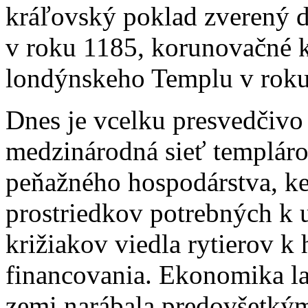
kráľovský poklad zverený do
v roku 1185, korunovačné k
londýnskeho Templu v roku
Dnes je vcelku presvedčiv
medzinárodná sieť templáro
peňažného hospodárstva, k
prostriedkov potrebných k 
križiakov viedla rytierov 
financovania. Ekonomika la
zemi narábala predovšetkým