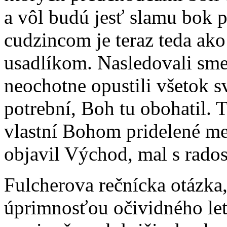
a vôl budú jesť slamu bok p
cudzincom je teraz teda ako 
usadlíkom. Nasledovali sme 
neochotne opustili všetok sv
potrební, Boh tu obohatil. T
vlastní Bohom pridelené mes
objavil Východ, mal s rado
Fulcherova rečnícka otázka
úprimnosťou očividného leto