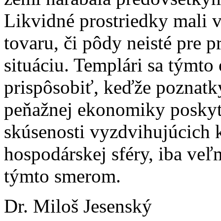
Likvidné prostriedky mali 
tovaru, či pôdy neisté pre 
situáciu. Templári sa týmto
prispôsobiť, keďže poznat
peňažnej ekonomiky poskyt
skúsenosti vyzdvihujúcich 
hospodárskej sféry, iba veľ
týmto smerom.
Dr. Miloš Jesenský