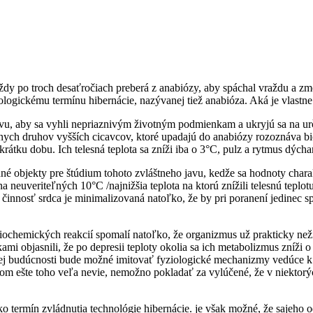
 po troch desaťročiach preberá z anabiózy, aby spáchal vraždu a zmocn
logickému termínu hibernácie, nazývanej tiež anabióza. Aká je vlastne 
u, aby sa vyhli nepriaznivým životným podmienkam a ukryjú sa na urč
nych druhov vyšších cicavcov, ktoré upadajú do anabiózy rozoznáva bio
 krátku dobu. Ich telesná teplota sa zníži iba o 3°C, pulz a rytmus dých
é objekty pre štúdium tohoto zvláštneho javu, kedže sa hodnoty charakt
a neuveriteľných 10°C /najnižšia teplota na ktorú znížili telesnú teplot
innosť srdca je minimalizovaná natoľko, že by pri poranení jedinec sp
iochemických reakcií spomalí natoľko, že organizmus už prakticky neži
mi objasnili, že po depresii teploty okolia sa ich metabolizmus zníži 
zkej budúcnosti bude možné imitovať fyziologické mechanizmy vedúce 
m ešte toho veľa nevie, nemožno pokladať za vylúčené, že v niektorý
ko termín zvládnutia technológie hibernácie. je však možné, že sajeho 