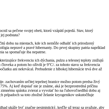
il sa pečene svojej obeti, ktorú vzápätí pojedá. Stav, ktorý
jej podstata?
itú dobu na miestach, kde ich nemôže odhaliť ich prirodzený
lógia nepravé a pravé hibernanty. Do prvej skupiny patria napríklad
ania sa spomaľuje iba nepatrne.
erizujúce frekvenciu ich dýchania, pulzu a telesnej teploty znižujú
u človeka a potom ho oživili je 9°C/. za tohoto stavu sa frekvencia
očiatku ani nekrvácal. Prebudenie z hlbokej hibernácie trvá dve až
je. zachovaním určitej tepelnej hranice možno potom predsa živý
o 75%. Aj keď dopsiaľ nie je známe, aká je bezprostredná príčina
k zimnému spánku zvierat a vyvolať ho na ľubovoľnedlhú dobu aj
ch prípadoch sa toto zbožné želanie kryogenikov uskutočňuje
odhad ukáže byť značne pesimistický, keďže už teraz sa uvažuje, aby