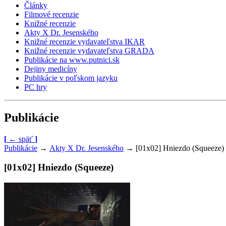
Články
Filmové recenzie
Knižné recenzie
Akty X Dr. Jesenského
Knižné recenzie vydavateľstva IKAR
Knižné recenzie vydavateľstva GRADA
Publikácie na www.putnici.sk
Dejiny medicíny
Publikácie v poľskom jazyku
PC hry
Publikácie
[
←
späť
]
Publikácie
→
Akty X Dr. Jesenského
→
[01x02] Hniezdo (Squeeze)
[01x02] Hniezdo (Squeeze)