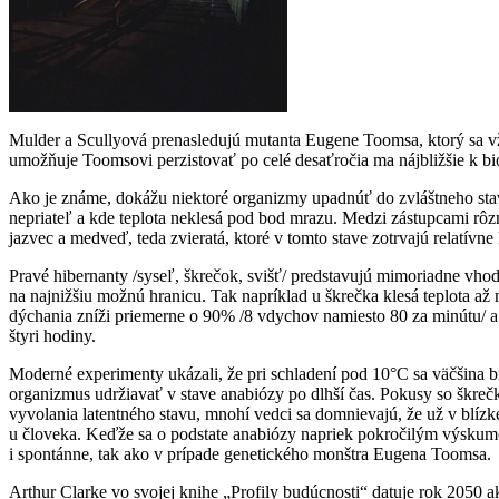
Mulder a Scullyová prenasledujú mutanta Eugene Toomsa, ktorý sa vždy
umožňuje Toomsovi perzistovať po celé desaťročia ma nájbližšie k bio
Ako je známe, dokážu niektoré organizmy upadnúť do zvláštneho stav
nepriateľ a kde teplota neklesá pod bod mrazu. Medzi zástupcami rôz
jazvec a medveď, teda zvieratá, ktoré v tomto stave zotrvajú relatívne
Pravé hibernanty /syseľ, škrečok, svišť/ predstavujú mimoriadne vhodn
na najnižšiu možnú hranicu. Tak napríklad u škrečka klesá teplota až n
dýchania zníži priemerne o 90% /8 vdychov namiesto 80 za minútu/ a č
štyri hodiny.
Moderné experimenty ukázali, že pri schladení pod 10°C sa väčšina b
organizmus udržiavať v stave anabiózy po dlhší čas. Pokusy so škrečka
vyvolania latentného stavu, mnohí vedci sa domnievajú, že už v blí
u človeka. Keďže sa o podstate anabiózy napriek pokročilým výskumo
i spontánne, tak ako v prípade genetického monštra Eugena Toomsa.
Arthur Clarke vo svojej knihe „Profily budúcnosti“ datuje rok 2050 a