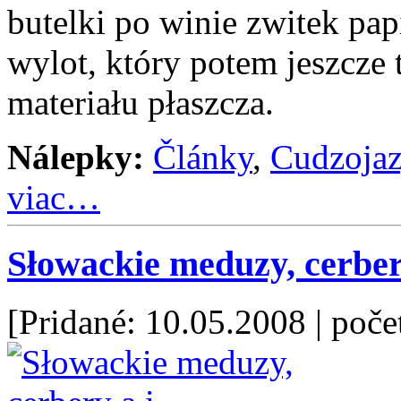
butelki po winie zwitek pap
wylot, który potem jeszcze
materiału płaszcza.
Nálepky:
Články
,
Cudzoja
viac…
Słowackie meduzy, cerber
[Pridané: 10.05.2008
| poče