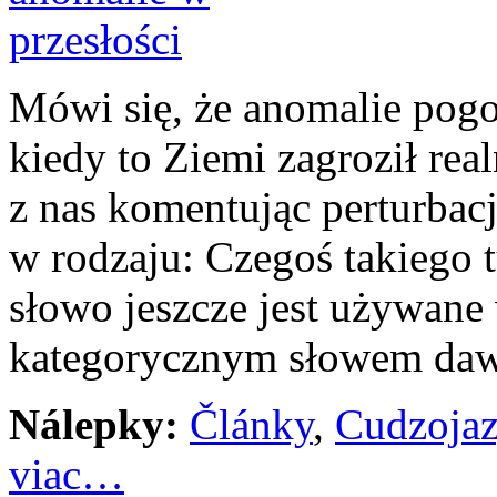
Mówi się, że anomalie pogo
kiedy to Ziemi zagroził rea
z nas komentując perturbac
w rodzaju: Czegoś takiego t
słowo jeszcze jest używane
kategorycznym słowem da
Nálepky:
Články
,
Cudzoja
viac…