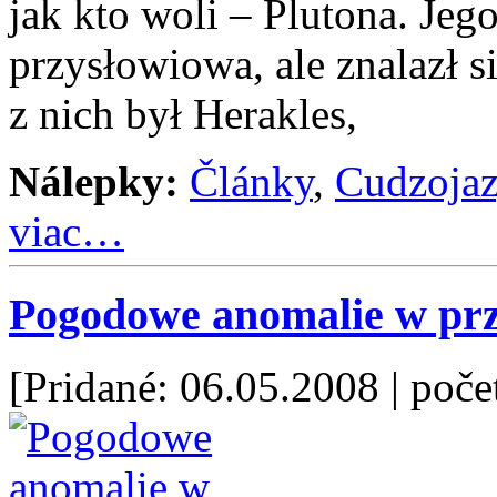
jak kto woli – Plutona. Jego
przysłowiowa, ale znalazł s
z nich był Herakles,
Nálepky:
Články
,
Cudzoja
viac…
Pogodowe anomalie w prz
[Pridané: 06.05.2008
| poče