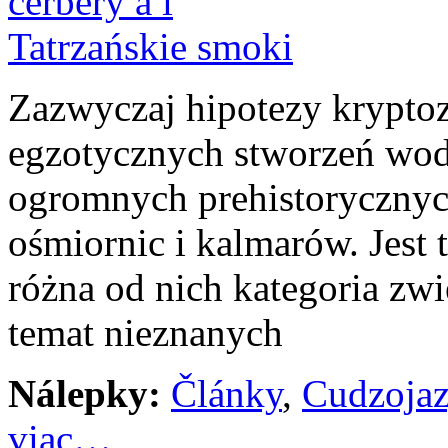
Zazwyczaj hipotezy krypto
egzotycznych stworzeń wod
ogromnych prehistorycznyc
ośmiornic i kalmarów. Jest t
różna od nich kategoria zwi
temat nieznanych
Nálepky:
Články
,
Cudzoja
viac…