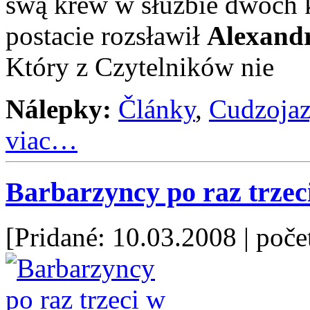
swą krew w służbie dwóch k
postacie rozsławił
Alexandr
Który z Czytelników nie
Nálepky:
Články
,
Cudzoja
viac…
Barbarzyncy po raz trzec
[Pridané: 10.03.2008
| poče