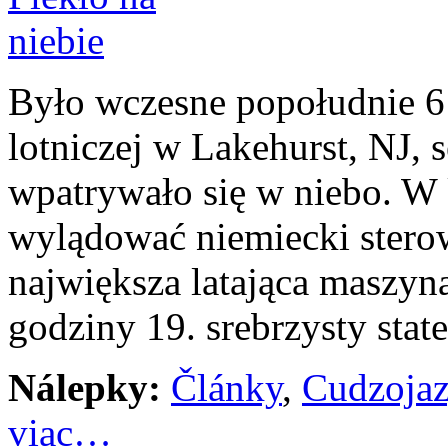
Było wczesne popołudnie 6
lotniczej w Lakehurst, NJ, s
wpatrywało się w niebo. W 
wylądować niemiecki stero
największa latająca maszyn
godziny 19. srebrzysty stat
Nálepky:
Články
,
Cudzoja
viac…