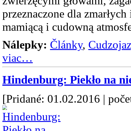
zwierzęcymi głowami, zagad
przeznaczone dla zmarłych 
mamiącą i cudowną atmosfer
Nálepky:
Články
,
Cudzoja
viac…
Hindenburg: Piekło na ni
[Pridané: 01.02.2016
| poče