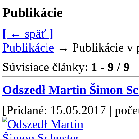
Publikácie
[
←
späť
]
Publikácie
→
Publikácie v
Súvisiace články:
1 - 9 / 9
Odszedł Martin Šimon Sc
[Pridané: 15.05.2017
| poče