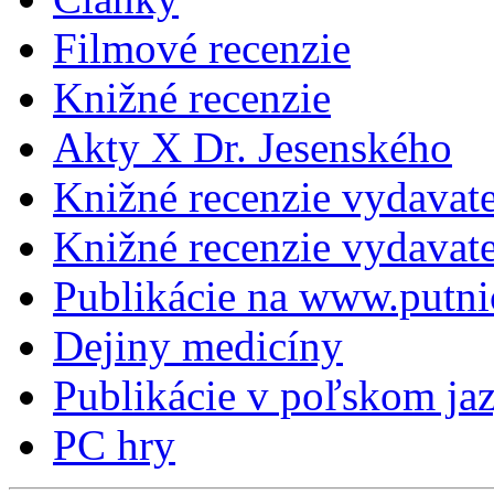
Filmové recenzie
Knižné recenzie
Akty X Dr. Jesenského
Knižné recenzie vydavat
Knižné recenzie vydava
Publikácie na www.putni
Dejiny medicíny
Publikácie v poľskom ja
PC hry