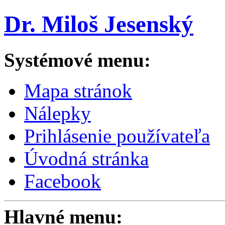
Dr. Miloš Jesenský
Systémové menu:
Mapa stránok
Nálepky
Prihlásenie používateľa
Úvodná stránka
Facebook
Hlavné menu: