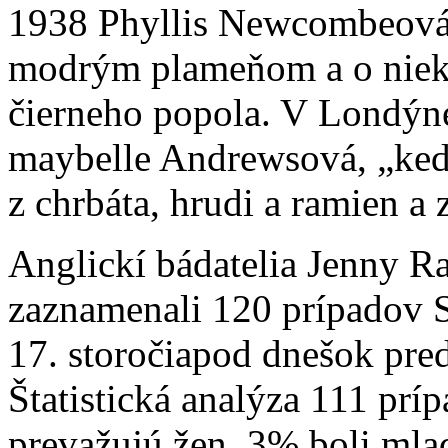
1938 Phyllis Newcombeová, 
modrým plameňom a o niek
čierneho popola. V Londýne
maybelle Andrewsová, „keď 
z chrbáta, hrudi a ramien a z
Anglickí bádatelia Jenny R
zaznamenali 120 prípadov 
17. storočiapod dnešok pre
Štatistická analýza 111 prí
prevažujú žen, 3% boli mla