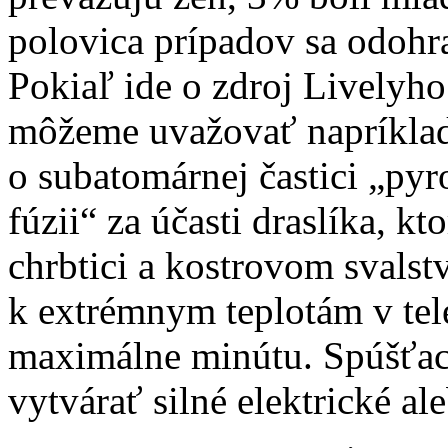
polovica prípadov sa odohr
Pokiaľ ide o zdroj Livelyh
môžeme uvažovať napríklad 
o subatomárnej častici „pyro
fúzii“ za účasti draslíka, k
chrbtici a kostrovom svalstv
k extrémnym teplotám v tele
maximálne minútu. Spúšťa
vytvárať silné elektrické a