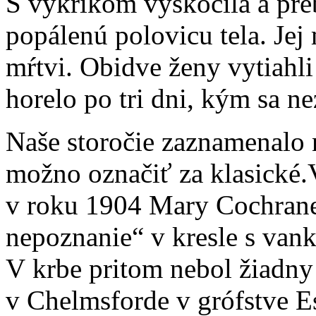
S výkrikom vyskočila a preb
popálenú polovicu tela. Jej 
mŕtvi. Obidve ženy vytiahli 
horelo po tri dni, kým sa n
Naše storočie zaznamenalo 
možno označiť za klasické.
v roku 1904 Mary Cochrane
nepoznanie“ v kresle s vank
V krbe pritom nebol žiadny
v Chelmsforde v grófstve Es