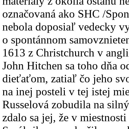
materiály z okolia ostanú n
označovaná ako SHC /Spo
nebola doposiaľ vedecky v
o spontánnom samovznieten
1613 z Christchurch v angl
John Hitchen sa toho dňa o
dieťaťom, zatiaľ čo jeho s
na inej posteli v tej istej m
Russelová zobudila na silný
zdalo sa jej, že v miestnost