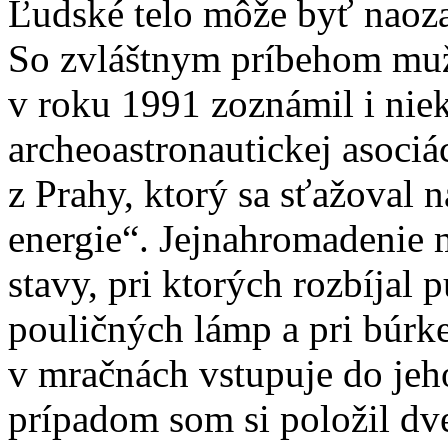
Ľudské telo môže byť naoza
So zvláštnym príbehom muž
v roku 1991 zoznámil i nie
archeoastronau­tickej asociá
z Prahy, ktorý sa sťažoval 
energie“. Jejnahromadenie m
stavy, pri ktorých rozbíja
pouličných lámp a pri búrke
v mračnách vstupuje do jeho 
prípadom som si položil dv