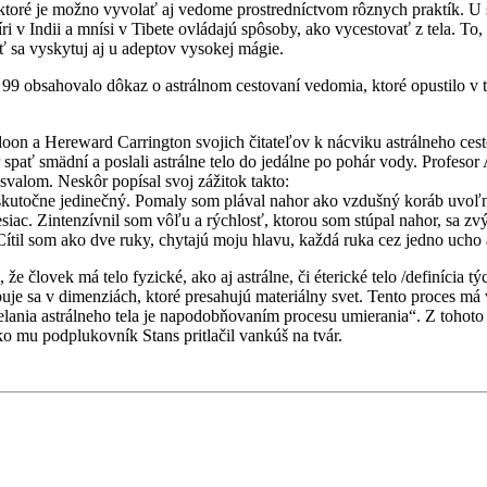
 ktoré je možno vyvolať aj vedome prostredníctvom rôznych praktík. U 
ri v Indii a mnísi v Tibete ovládajú spôsoby, ako vycestovať z tela. To
ť sa vyskytuj aj u adeptov vysokej mágie.
 obsahovalo dôkaz o astrálnom cestovaní vedomia, ktoré opustilo v to
oon a Hereward Carrington svojich čitateľov k nácviku astrálneho cesto
ečer spať smädní a poslali astrálne telo do jedálne po pohár vody. Profes
svalom. Neskôr popísal svoj zážitok takto:
 skutočne jedinečný. Pomaly som plával nahor ako vzdušný koráb uvoľn
iac. Zintenzívnil som vôľu a rýchlosť, ktorou som stúpal nahor, sa zvý
Cítil som ako dve ruky, chytajú moju hlavu, každá ruka cez jedno ucho 
a, že človek má telo fyzické, ako aj astrálne, či éterické telo /definíci
hybuje sa v dimenziách, ktoré presahujú materiálny svet. Tento proces 
elania astrálneho tela je napodobňovaním procesu umierania“. Z toh
o mu podplukovník Stans pritlačil vankúš na tvár.