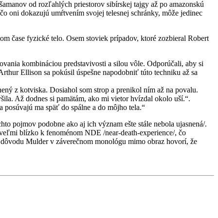
šamanov od rozľahlých priestorov sibírskej tajgy až po amazonskú
, čo oni dokazujú umŕtvením svojej telesnej schránky, môže jedinec
m čase fyzické telo. Osem stoviek prípadov, ktoré zozbieral Robert
vania kombináciou predstavivosti a silou vôle. Odporúčali, aby si
or Arthur Ellison sa pokúsil úspešne napodobniť túto techniku až sa
ený z kotviska. Dosiahol som strop a prenikol ním až na povalu.
šila. Až dodnes si pamätám, ako mi vietor hvízdal okolo uší.“.
a posúvajú ma späť do spálne a do môjho tela.“
a týchto pojmov podobne ako aj ich význam ešte stále nebola ujasnená/.
má veľmi blízko k fenoménom NDE /near-death-experience/, čo
oto dôvodu Mulder v záverečnom monológu mimo obraz hovorí, že