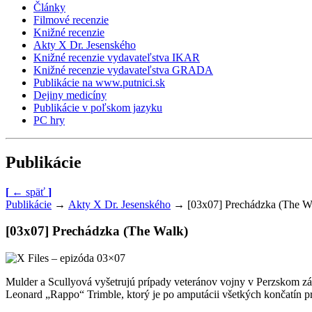
Články
Filmové recenzie
Knižné recenzie
Akty X Dr. Jesenského
Knižné recenzie vydavateľstva IKAR
Knižné recenzie vydavateľstva GRADA
Publikácie na www.putnici.sk
Dejiny medicíny
Publikácie v poľskom jazyku
PC hry
Publikácie
[
←
späť
]
Publikácie
→
Akty X Dr. Jesenského
→
[03x07] Prechádzka (The W
[03x07] Prechádzka (The Walk)
Mulder a Scullyová vyšetrujú prípady veteránov vojny v Perzskom zál
Leonard „Rappo“ Trimble, ktorý je po amputácii všetkých končatín pri