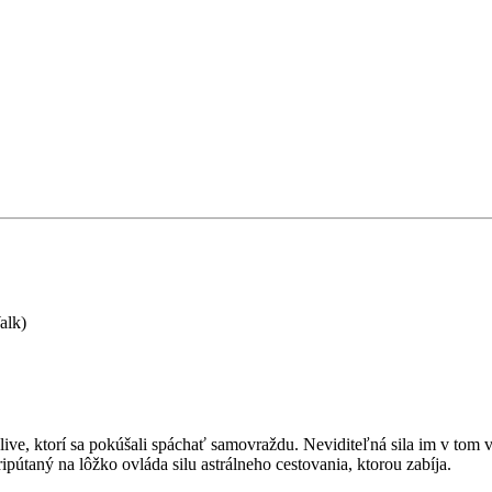
alk)
ive, ktorí sa pokúšali spáchať samovraždu. Neviditeľná sila im v tom v
pútaný na lôžko ovláda silu astrálneho cestovania, ktorou zabíja.