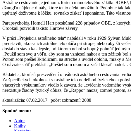
Astrálne cestovanie je jednou z foriem mimotelového zážitku /OBE/,
džungľu nájdene rituály, ktoré tento efekt umožňujú. Podobne tak fakí
upútaný doživotne k lôžku, rovnako získať i spontánne. Táto vlastnos
Parapsychológ Hornell Hart preskúmal 228 prípadov OBE, z ktorých 99
Crookall potvrdili takisto Hartove závery.
V práci „Projekcia astrálneho tela“ nabádali v roku 1929 Sylvan Muld
predstavili, ako sa ich astrálne telo otáča pri strope, alebo aby šli v
dostal do stavu katalepsie, pri ktorom nebol schopný pohnúť jediným 
„Použil som svoju vôľu, aby som sa vzniesol nahor a ten zážitok bol
Potom som prešiel škridlicami na streche a uvidel oblohu, mraky a Mes
O návrate späť prehlásil: „Prešiel som oknom a začal klesať nadol… 
Bádatelia, ktorí sú presvedčení o reálnosti astrálneho cestovania tvrdi
Za špecifických okolností sa astrálne telo oddelí od fyzického a po
viacerých výskumníkov viedlo k záveru, že „cvičenie vedomého vysi
neexistuje žiadny fyzický dôkaz, že „Rappo“ naozaj zomrel potom, ak
aktualizácia: 07.02.2017 | počet zobrazení: 2088
Spodné menu:
Autor
Knihy