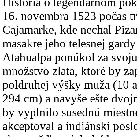
História o legendárnom pokl
16. novembra 1523 počas tr
Cajamarke, kde nechal Piza
masakre jeho telesnej gardy
Atahualpa ponúkol za svoj
množstvo zlata, ktoré by za
poldruhej výšky muža (10 a p
294 cm) a navyše ešte dvoj
by vyplnilo susednú miestn
akceptoval a indiánski poslo