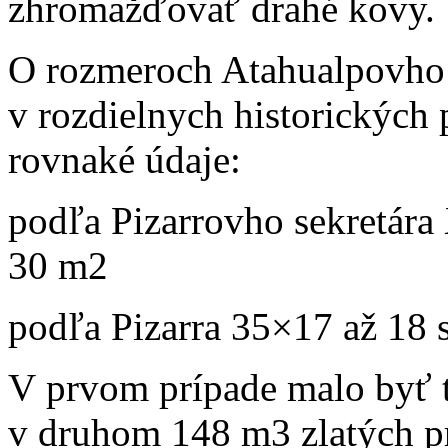
zhromažďovať drahé kovy.
O rozmeroch Atahualpovho 
v rozdielnych historických
rovnaké údaje:
podľa Pizarrovho sekretára 
30 m2
podľa Pizarra 35×17 až 18 s
V prvom prípade malo byť 
v druhom 148 m3 zlatých p