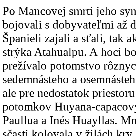
Po Mancovej smrti jeho sy
bojovali s dobyvateľmi až
Španieli zajali a sťali, tak 
strýka Atahualpu. A hoci bo
prežívalo potomstvo rôznyc
sedemnásteho a osemnásteho
ale pre nedostatok priesto
potomkov Huyana-capacový
Paullua a Inés Huayllas. M
sčasti kolovala v žilách krv