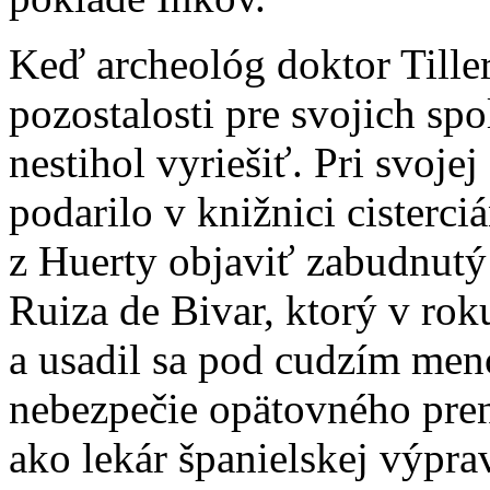
Keď archeológ doktor Tiller
pozostalosti pre svojich sp
nestihol vyriešiť. Pri svoje
podarilo v knižnici cisterci
z Huerty objaviť zabudnutý
Ruiza de Bivar, ktorý v rok
a usadil sa pod cudzím men
nebezpečie opätovného prena
ako lekár španielskej výpra