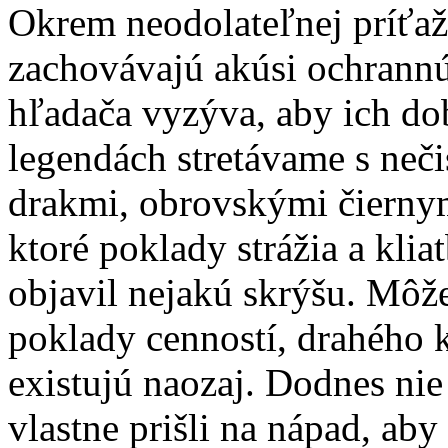
Okrem neodolateľnej príťažl
zachovávajú akúsi ochrannú 
hľadača vyzýva, aby ich do
legendách stretávame s neč
drakmi, obrovskými čierny
ktoré poklady strážia a klia
objavil nejakú skrýšu. Môže
poklady cenností, drahého 
existujú naozaj. Dodnes nie
vlastne prišli na nápad, aby