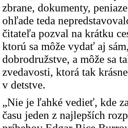
zbrane, dokumenty, peniaze 
ohľade teda nepredstavoval
čitateľa pozval na krátku c
ktorú sa môže vydať aj sám,
dobrodružstve, a môže sa ta
zvedavosti, ktorá tak krásn
v detstve.
„Nie je ľahké vedieť, kde z
času jeden z najlepších ro
príbehov Edgar Rice Burro