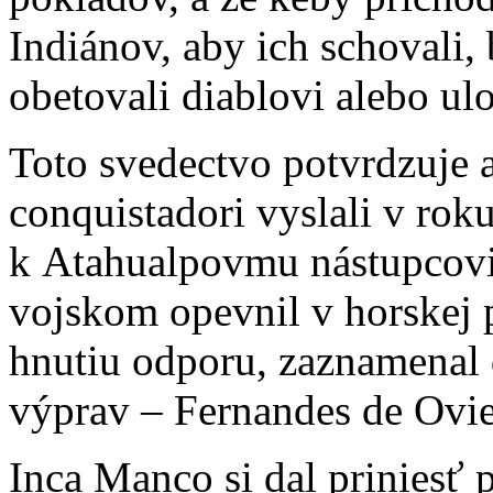
Indiánov, aby ich schovali, 
obetovali diablovi alebo ul
Toto svedectvo potvrdzuje a
conquistadori vyslali v ro
k Atahualpovmu nástupcovi
vojskom opevnil v horskej p
hnutiu odporu, zaznamenal 
výprav – Fernandes de Ovie
Inca Manco si dal priniesť p