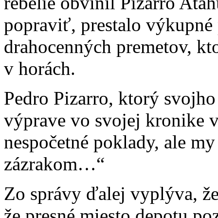
rebélie obvinil Pizarro Ata
popraviť, prestalo výkupné
drahocenných premetov, ktor
v horách.
Pedro Pizarro, ktorý svojho
výprave vo svojej kronike v
nespočetné poklady, ale my
zázrakom…“
Zo správy ďalej vyplýva, že
že presné miesto depotu po