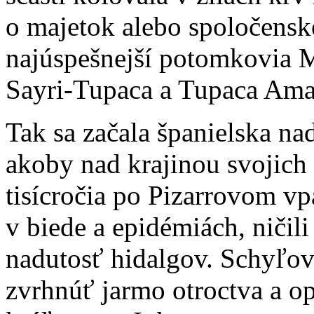
o majetok alebo spoločensk
najúspešnejší potomkovia 
Sayri-Tupaca a Tupaca Ama
Tak sa začala španielska na
akoby nad krajinou svojich 
tisícročia po Pizarrovom vp
v biede a epidémiách, ničil
nadutosť hidalgov. Schyľova
zvrhnúť jarmo otroctva a op