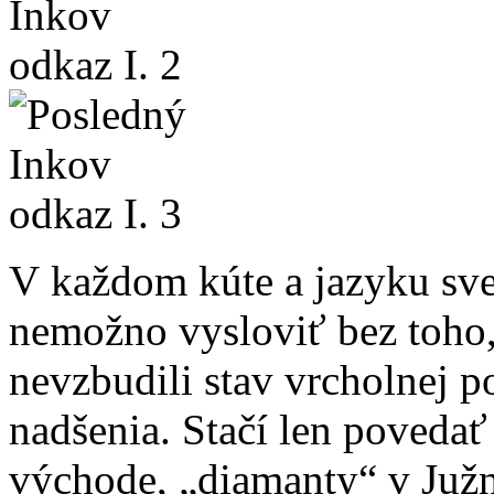
V každom kúte a jazyku svet
nemožno vysloviť bez toho
nevzbudili stav vrcholnej po
nadšenia. Stačí len povedať
východe, „diamanty“ v Južn