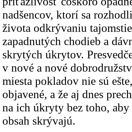
príťažlivosť čoskoro opadne
nadšencov, ktorí sa rozhodl
života odkrývaniu tajomsti
zapadnutých chodieb a dáv
skrytých úkrytov. Presvedč
v nové a nové dobrodružstvá
miesta pokladov nie sú ešte,
objavené, a že aj dnes prec
na ich úkryty bez toho, aby
obsah skrývajú.