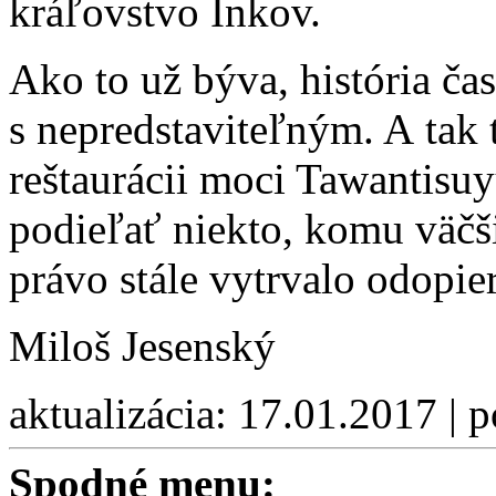
kráľovstvo Inkov.
Ako to už býva, história čas
s nepredstavi­teľným. A tak 
reštaurácii moci Tawantisu
podieľať niekto, komu väčš
právo stále vytrvalo odopier
Miloš Jesenský
aktualizácia: 17.01.2017 | 
Spodné menu: