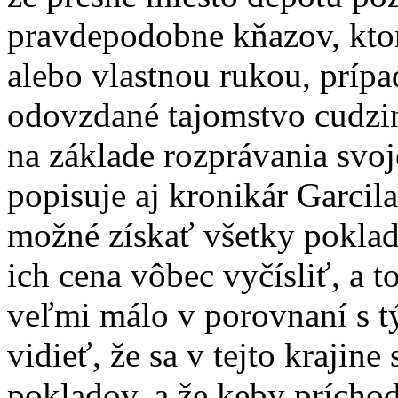
pravdepodobne kňazov, ktor
alebo vlastnou rukou, prípa
odovzdané tajomstvo cudzi
na základe rozprávania svoj
popisuje aj kronikár Garcil
možné získať všetky poklady
ich cena vôbec vyčísliť, a t
veľmi málo v porovnaní s tý
vidieť, že sa v tejto krajin
pokladov, a že keby príchod