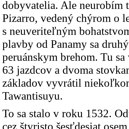
dobyvatelia. Ale neurobím 
Pizarro, vedený chýrom o le
s neuveriteľným bohatstvom
plavby od Panamy sa druhý
peruánskym brehom. Tu sa v
63 jazdcov a dvoma stovkam
základov vyvrátil niekoľko
Tawantisuyu.
To sa stalo v roku 1532. Od
cez štyristo šesťdesiat ose