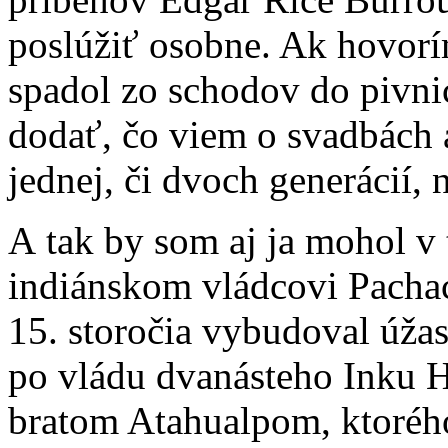
poslúžiť osobne. Ak hovorím
spadol zo schodov do pivni
dodať, čo viem o svadbách 
jednej, či dvoch generácií, 
A tak by som aj ja mohol v 
indiánskom vládcovi Pachac
15. storočia vybudoval úžas
po vládu dvanásteho Inku 
bratom Atahualpom, ktorého 