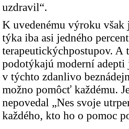
uzdravil“.
K uvedenému výroku však j
týka iba asi jedného percen
terapeutickýchpos­tupov. A t
podotýkajú moderní adepti j
v týchto zdanlivo beznádejn
možno pomôcť každému. Jež
nepovedal „Nes svoje utrpen
každého, kto ho o pomoc po