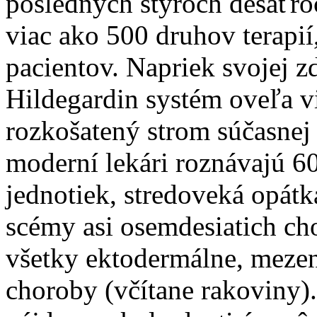
posledných štyroch desaťro
viac ako 500 druhov terapií
pacientov. Napriek svojej zd
Hildegardin systém oveľa vi
rozkošatený strom súčasnej
moderní lekári roznávajú 
jednotiek, stredoveká opátk
scémy asi osemdesiatich ch
všetky ektodermálne, meze
choroby (včítane rakoviny)