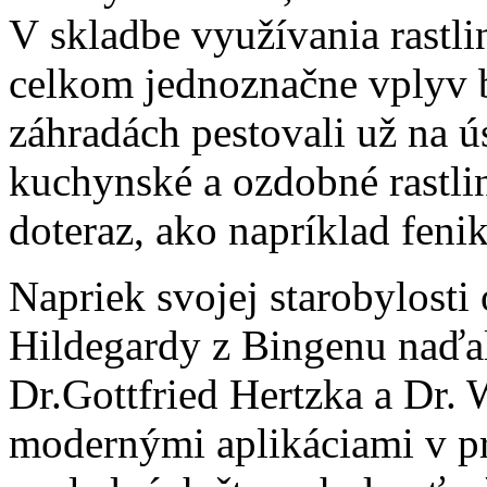
V skladbe využívania rast
celkom jednoznačne vplyv b
záhradách pestovali už na ús
kuchynské a ozdobné rastlin
doteraz, ako napríklad fenike
Napriek svojej starobylosti
Hildegardy z Bingenu naďale
Dr.Gottfried Hertzka a Dr.
modernými aplikáciami v pr