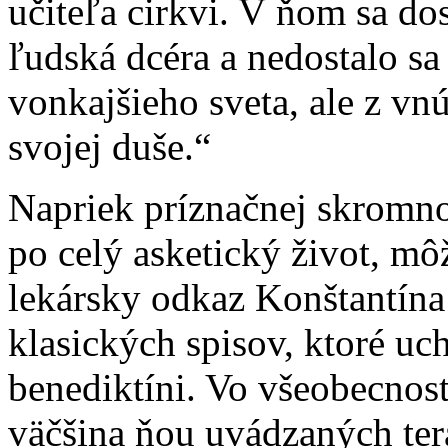
učiteľa cirkvi. V ňom sa d
ľudská dcéra a nedostalo s
vonkajšieho sveta, ale z vn
svojej duše.“
Napriek príznačnej skromnos
po celý asketický život, mô
lekársky odkaz Konštantína
klasických spisov, ktoré uch
benediktíni. Vo všeobecnos
väčšina ňou uvádzaných ter