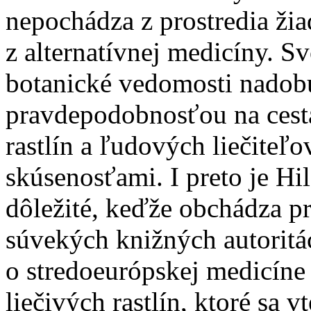
nepochádza z prostredia žiad
z alternatívnej medicíny. S
botanické vedomosti nadob
pravdepodobnosťou na cestá
rastlín a ľudových liečiteľo
skúsenosťami. I preto je H
dôležité, keďže obchádza pr
súvekých knižných autoritác
o stredoeurópskej medicíne 
liečivých rastlín, ktoré sa