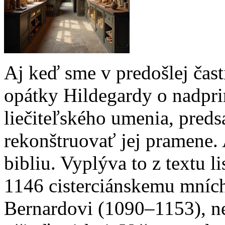
Aj keď sme v predošlej časti
opátky Hildegardy o nadprir
liečiteľského umenia, pre
rekonštruovať jej pramene.
bibliu. Vyplýva to z textu 
1146 cisterci­ánskemu mníc
Bernardovi (1090–1153), ne