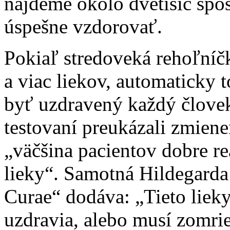
nájdeme okolo dvetisíc sp
úspešne vzdorovať.
Pokiaľ stredoveká rehoľníč
a viac liekov, automaticky 
byť uzdravený každý človek
testovaní preukázali zmiene
„väčšina pacientov dobre re
lieky“. Samotná Hildegard
Curae“ dodáva: „Tieto liek
uzdravia, alebo musí zomrie