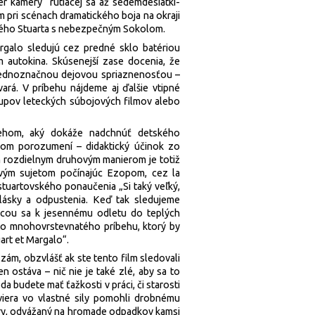
r kamery“ rútiacej sa až sedemdesiatki­
 pri scénach dramatického boja na okraji
ného Stuarta s nebezpečným Sokolom.
argalo sledujú cez predné sklo batériou
autokina. Skúsenejší zase docenia, že
s jednoznačnou dejovou spriaznenosťou –
vará. V príbehu nájdeme aj ďalšie vtipné
tupov leteckých súbojových filmov alebo
íbehom, aký dokáže nadchnúť detského
mnom porozumení – didaktický účinok zo
ch rozdielnym druhovým manierom je totiž
jkovým sujetom počínajúc Ezopom, cez la
tuartovského ponaučenia „Si taký veľký,
e lásky a odpustenia. Keď tak sledujeme
úcou sa k jesennému odletu do teplých
to mnohovrstevnatého príbehu, ktorý by
art et Margalo“.
ám, obzvlášť ak ste tento film sledovali
 ostáva – nič nie je také zlé, aby sa to
a budete mať ťažkosti v práci, či starosti
viera vo vlastné sily pomohli drobnému
hry, odvážaný na hromade odpadkov kamsi