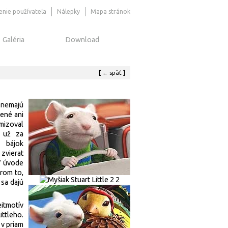
senie používateľa
Nálepky
Mapa stránok
Galéria
Download
[
←
späť
]
 nemajú
vené ani
mizoval
l už za
h bájok
zvierat
 V úvode
rom to,
 sa dajú
itmotív
ttleho.
 v priam