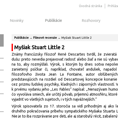
Úvodná stránka
Prihlá
Novinky
Publikácie
Rozhovory
Publikácie
→
Filmové recenzie
→
Myšiak Stuart Little 2
Myšiak Stuart Little 2
Známy francúzsky filozof René Descartes tvrdil, že zvieratá
dušu: preto nevedia prejavovať radosť alebo žiaľ a nie sú vyba
na to, aby rozmýšľali. Výrok, s ktorým by dnes sotva nepole
zanietený psíčkar či, napríklad, chovateľ anduliek, napado
filozofovho života Jean La Fontaine, autor obľúbenýc
predstavujúcich na rozdiel od Descartovej koncepcie konanie 
cez prizmu ľudskej psychiky, kladných i záporných vlastností.
k prvému vydaniu jeho „Les Fables“ napísal: „Nenazývam humo
čo vyvoláva smiech, ale určitý pôvab, príjemnú atmosféru, ktoré
vyjadriť vo všetkých sujetoch, i v tých najvážnejších.“
Výrok spisovateľa zo 17. storočia sa vidí príhodným aj ako le
druhého pokračovania príbehu sympatického Myšiaka Stuarta Li
Nie je to iba rozprávanie pre deti, ale aj starobylý récit, zabalený