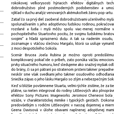
rokokovej veľkorysosti hýriacich efektov digitálnych techn
dobrodružstvo plné postmoderných podobenstiev a umož
výklad v duchu analýz venovaných akémukoľvek žánru pop-artu.
Zatiaľ čo sa prvý diel zaoberal dobrodružstvami učenlivého my
spolunažívaním s jeho adoptívnou ľudskou rodinou, pokračovan
rozdané a ľudia i myši môžu spolu viac-menej normálne v
pochopiteľného Stuartovho pocitu, že svojmu ľudskému bratovi 
svojimi“ a hľadá spriaznenú dušu. A tak sa riadením osudu,
zoznamuje s vtáčou slečnou Margalo, ktorá sa usiluje vymaniť
z moci despotického Sokola.
Scenár Brucea Joela Rubina je možno oproti predošlém
komplikovaný pokiaľ ide o príbeh, zato ponúka väčšiu emocio
prvky situačného humoru, keď sledujeme ako snaživý myšiak odl
do brány, či sa pri pátraní po stratenom prsteni takmer prepadn
neskôr sme však svedkami jeho takmer osudového odhodlani
Sniežka zápas o jeho lásku Margalo so zlým a nebezpečným Sok
Keď si bližšie povšimneme Stuarta, veľmi rýchle zistíme, že za tie
plátne, sa nielen integroval do rodiny Littleových ako plnopráv
efektov Sony Pictures Imageworks Jeromovi Cheneovi bola 
vizáže, v charakteristickej mimike i typických gestách. Dokonal
predovšetkým s rodičmi Littleovými: v naozaj dojemnej a mierne
Geena Davisová v úlohe obavami naplnenej adoptívnej mam