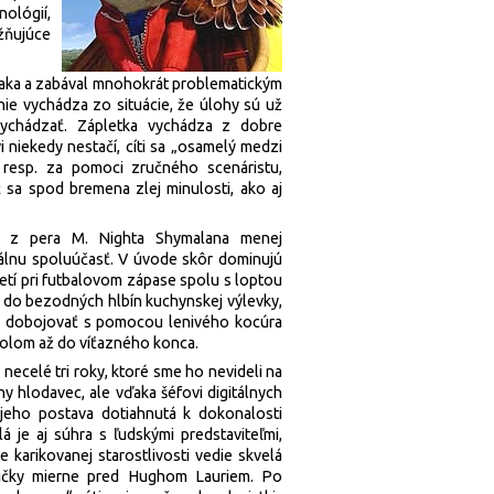
ológií,
ňujúce
šiaka a zabával mnohokrát problematickým
ie vychádza zo situácie, že úlohy sú už
ychádzať. Zápletka vychádza z dobre
niekedy nestačí, cíti sa „osamelý medzi
 resp. za pomoci zručného scenáristu,
 sa spod bremena zlej minulosti, ako aj
u z pera M. Nighta Shymalana menej
nálnu spoluúčasť. V úvode skôr dominujú
etí pri futbalovom zápase spolu s loptou
e do bezodných hlbín kuchynskej výlevky,
a dobojovať s pomocou lenivého kocúra
olom až do víťazného konca.
 necelé tri roky, ktoré sme ho nevideli na
ny hlodavec, ale vďaka šéfovi digitálnych
jeho postava dotiahnutá k dokonalosti
á je aj súhra s ľudskými predstaviteľmi,
 karikovanej starostlivosti vedie skvelá
ičky mierne pred Hughom Lauriem. Po