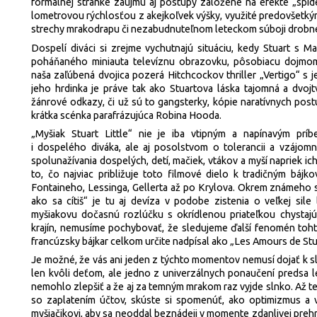
formálnej stránke zaujmú aj postupy založené na efekte „spide
lometrovou rýchlosťou z akejkoľvek výšky, využité predovšetkým
strechy mrakodrapu či nezabudnuteľnom leteckom súboji drob
Dospelí diváci si zrejme vychutnajú situáciu, kedy Stuart s M
poháňaného miniauta televíznu obrazovku, pôsobiacu dojmom 
naša zaľúbená dvojica pozerá Hitchcockov thriller „Vertigo“ 
jeho hrdinka je práve tak ako Stuartova láska tajomná a dvojt
žánrové odkazy, či už sú to gangsterky, kópie naratívnych pos
krátka scénka parafrázujúca Robina Hooda.
„Myšiak Stuart Little“ nie je iba vtipným a napínavým pr
i dospelého diváka, ale aj posolstvom o tolerancii a vzájo
spolunažívania dospelých, detí, mačiek, vtákov a myší napriek i
to, čo najviac približuje toto filmové dielo k tradičným bá
Fontaineho, Lessinga, Gellerta až po Krylova. Okrem známeho s
ako sa cítiš“ je tu aj devíza v podobe zistenia o veľkej sil
myšiakovu dočasnú rozlúčku s okrídlenou priateľkou chystaj
krajín, nemusíme pochybovať, že sledujeme ďalší fenomén toh
francúzsky bájkar celkom určite nadpísal ako „Les Amours de Stu
Je možné, že vás ani jeden z týchto momentov nemusí dojať k slz
len kvôli deťom, ale jedno z univerzálnych ponaučení predsa len
nemohlo zlepšiť a že aj za temným mrakom raz vyjde slnko. Až ted
so zaplatením účtov, skúste si spomenúť, ako optimizmus a 
myšiačikovi, aby sa neoddal beznádeji v momente zdanlivej pre