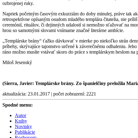
ozbrojenej ruky.
Napriek početným časovým exkurziám do doby minulej, práve tak ako 
retrospektívne opísaným osudom mladého templára čitatelia, nie príl
ceremónií, rituálov, či dejinných udalostí si nemožno sťažovať na mo
hrou so samotnými slovami vnímame značné literárne ambície.
„Templárske brány“ ťažko dávkovať v mierke po niekoľko strán denne
príbehy, skrývajúce tajomstvo určené k záverečnému odhaleniu. Jeho po
ráno možno musíte vstávať skoro do práce s templárskym heslom na 
Miloš Jesenský
(Sierra, Javier: Templárske brány. Zo španielčiny preložila Mar
aktualizácia: 23.01.2017 | počet zobrazení: 2221
Spodné menu:
Autor
Knihy
Novinky
Publikácie
Rozhovory