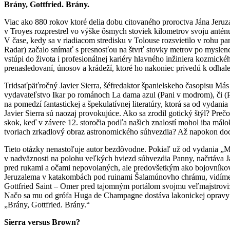
Brány, Gottfried. Brány.
Viac ako 880 rokov ktoré delia dobu citovaného proroctva Jána Jeruz
v Troyes rozprestrel vo výške ôsmych stoviek kilometrov svoju anténu
V čase, kedy sa v riadiacom stredisku v Tolouse rozsvietilo v rohu 
Radar) začalo snímať s presnosťou na štvrť stovky metrov po myslen
vstúpi do života i profesionálnej kariéry hlavného inžiniera kozmic
prenasledovaní, únosov a krádeží, ktoré ho nakoniec privedú k odhal
Tridsaťpäťročný Javier Sierra, šéfredaktor španielskeho časopisu Má
vydavateľstvo Ikar po románoch La dama azul (Pani v modrom), či (P
na pomedzí fantastickej a špekulatívnej literatúry, ktorá sa od vyd
Javier Sierra sú naozaj provokujúce. Ako sa zrodil gotický štýl? Pre
skok, keď v závere 12. storočia podľa našich znalostí mohol iba má
tvoriach zrkadlový obraz astronomického súhvezdia? Až napokon do
Tieto otázky nenastoľuje autor bezdôvodne. Pokiaľ už od vydania „M
v nadväznosti na polohu veľkých hviezd súhvezdia Panny, načrtáva J
pred rukami a očami nepovolaných, ale predovšetkým ako bojovníkov c
Jeruzalema v katakombách pod ruinami Šalamúnovho chrámu, vidíme tem
Gottfried Saint – Omer pred tajomným portálom svojmu veľmajstrovi
Načo sa mu od grófa Huga de Champagne dostáva lakonickej opravy
„Brány, Gottfried. Brány.“
Sierra versus Brown?