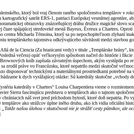
alemského, ktorý bol vraj členom raného spoločenstva templárov v roko
 kartografický satelit ERS-1, patriaci Európskej vesmírnej agentúre, 
panoramatickej obrazovky znázorňujúcej dráhu družice magické slovo s
ej čiare spájajúcej stredoveké mestá Bayeux, Évreux a Chartres. Opro
kého centra Michaela Témoina, ktorý sa po nepochopiteľnom zlyhaní ina
eniu templárskeho tajomstva odkrývajúceho súvislosti medzi stavbou go
s Allá de la Ciencia (Za hranicami vedy) v titule „Templárske brány“, 
osledná večera) opäť veľkorysým spôsobom načrel do histórie i fikci
ania Brownových kníh zapísala závratným úspechom, akým vystúpila po re
čo sa zrodil práve vo Francúzsku, ktoré nepatrilo medzi skutočné veľmoc
lokto disponovať technickými a materiálnymi prostriedkami potrebné n
chádzame k dych vyrážajúcej otázke: Sú katedrály skutočne „vchody 
ystéria katedrály v Chartres“ Louisa Charpentiera vieme o rozmiestnen
avier Sierra fascinujúcu predstavu o templároch ako o tajnom spoločen
hrániacich náš svet pred príchodom bytostí, ktoré doň nepatria. Po vy
plárov ako strážcov úplne iného druhu, ako ich vidia oficiálni histor
:
„Takže našou úlohou v skutočnosti nie je strážiť cesty pútnikov, ale o
: