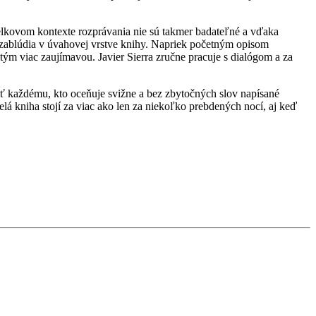
elkovom kontexte rozprávania nie sú takmer badateľné a vďaka
nezablúdia v úvahovej vrstve knihy. Napriek početným opisom
tým viac zaujímavou. Javier Sierra zručne pracuje s dialógom a za
ť každému, kto oceňuje svižne a bez zbytočných slov napísané
elá kniha stojí za viac ako len za niekoľko prebdených nocí, aj keď