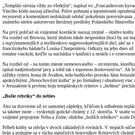
„Templári súvisia vždy zo všetkým“, napísal vo „Foucaultovom kyvadl
Vinciho kódu naozaj užitočná. Práve pohnutá a tajomstvami opradená h
recenzenti a komentátori nedokázali odolať pokušeniu porovnávani
známeho nielen autorstvom literárnej predlohy Polanského filmového 
Na prvý pohľad sú vzájomné korelácie naozaj zrejmé – obidve knihy h
Na rozdiel od Browna, ktorý titulom nikde nespomína (hoci by asi m
z najvýznamnejších a myšlienkovo najprovokatív­nejších diel, aké sa v
francúzskeho bádateľa Louisa Charpentiera. Odkazy na jeho dnes už „
románe viackrát, keďže sa nachádza v knižnici a neskôr i v cestovno
Na rozdiel od – na tomto mieste nemenovaného – recenzenta, ktorého 
opísal nadprirodzené javy a robil tak s topornou doslovnosťou“. Ak by 
zážitky rytiera Jeana de Avallon, teda budúceho proroka Jána Jeruzal
apokryfnými „Henochovými kniha“ je po formálnej i obsahovej viac a
v Jeruzaleme k prvému boju templárskych rytierov s „beštiou“ prich
„Božie rebríky“ do nebies
Ako sa dozvieme už zo samotnej zápletky, kľúčom k odhaleniu teplárs
sa takmer istote – vyskytujú gotické chrámy z 12. storočia. V snahe
vzájmné prepojenie Neba a Zeme, obdobu „božích rebríkov“
scala D
Príbeh knihy sa odvíja v dvoch základných rovinách. V stopách súča
brán a podujme sa v rúchu statočných bojovníkov Kristových chrániť 