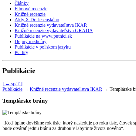
Články
Filmové recenzie
Knižné recenzie
Akty X Dr. Jesenského
Knižné recenzie vydavateľstva IKAR
Knižné recenzie vydavateľstva GRADA
Publikácie na www.putnici.sk
Dejiny medicíny
Publikácie v poľskom jazyku
PC hry
Publikácie
[
←
späť
]
Publikácie
→
Knižné recenzie vydavateľstva IKAR
→
Templárske b
Templárske brány
„Keď úplne dovŕšime rok tisíc, ktorý nasleduje po roku tisíc, človek 
bude otvárať jednu bránu za druhou v labyrinte života nového“.