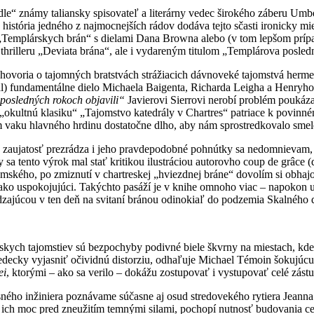
e“ známy taliansky spisovateľ a literárny vedec širokého záberu Umbe
istória jedného z najmocnejších rádov dodáva tejto sčasti ironicky mien
a „Templárskych brán“ s dielami Dana Browna alebo (v tom lepšom pr
thrilleru „Deviata brána“, ale i vydareným titulom „Templárova posled
ovoria o tajomných bratstvách strážiacich dávnoveké tajomstvá hermeti
al) fundamentálne dielo Michaela Baigenta, Richarda Leigha a Henryho
 posledných rokoch objavili“
Javierovi Sierrovi nerobí problém poukázať
okultnú klasiku“ „Tajomstvo katedrály v Chartres“ patriace k povinné
m vaku hlavného hrdinu dostatočne dlho, aby nám sprostredkovalo smel
zaujatosť prezrádza i jeho pravdepodobné pohnútky sa nedomnievam, že
sa tento výrok mal stať kritikou ilustráciou autorovho coup de grâce (d
emského, po zmiznutí v chartreskej „hviezdnej bráne“ dovolím si obhajo
ko uspokojujúci. Takýchto pasáží je v knihe omnoho viac – napokon u
ádzajúcou v ten deň na svitaní bránou odinokiaľ do podzemia Skalného 
kych tajomstiev sú bezpochyby podivné biele škvrny na miestach, kde 
 vedecky vyjasniť očividnú distorziu, odhaľuje Michael Témoin šokujúc
ei
, ktorými – ako sa verilo – dokážu zostupovať i vystupovať celé zástu
sného inžiniera poznávame súčasne aj osud stredovekého rytiera Jeann
ich moc pred zneužitím temnými silami, pochopí nutnosť budovania celé