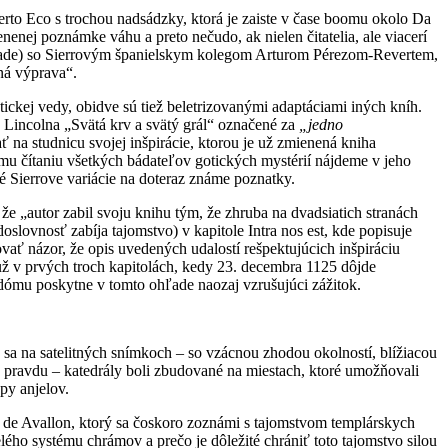
rto Eco s trochou nadsádzky, ktorá je zaiste v čase boomu okolo Da
enej poznámke váhu a preto nečudo, ak nielen čitatelia, ale viacerí
ípade) so Sierrovým španielskym kolegom Arturom Pérezom-Revertem,
ná výprava“.
ckej vedy, obidve sú tiež beletrizovanými adaptáciami iných kníh.
 Lincolna „Svätá krv a svätý grál“ označené za
„jedno
 na studnicu svojej inšpirácie, ktorou je už zmienená kniha
mu čítaniu všetkých bádateľov gotických mystérií nájdeme v jeho
é Sierrove variácie na doteraz známe poznatky.
 „autor zabil svoju knihu tým, že zhruba na dvadsiatich stranách
oslovnosť zabíja tajomstvo) v kapitole Intra nos est, kde popisuje
vať názor, že opis uvedených udalostí rešpektujúcich inšpiráciu
ž v prvých troch kapitolách, kedy 23. decembra 1125 dôjde
dómu poskytne v tomto ohľade naozaj vzrušujúci zážitok.
sa na satelitných snímkoch – so vzácnou zhodou okolností, blížiacou
u pravdu – katedrály boli zbudované na miestach, ktoré umožňovali
py anjelov.
a de Avallon, ktorý sa čoskoro zoznámi s tajomstvom templárskych
ho systému chrámov a prečo je dôležité chrániť toto tajomstvo silou