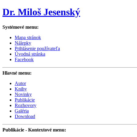
Dr. Miloš Jesenský
Systémové menu:
Mapa stránok
Nálepky
Prihlásenie používateľa
Úvodná stránka
Facebook
Hlavné menu:
Autor
Knihy
Novinky
Publikácie
Rozhovory
Galéria
Download
Publikácie
- Kontextové menu: