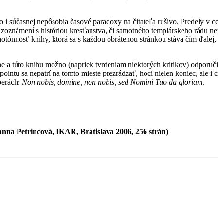
i súčasnej nepôsobia časové paradoxy na čitateľa rušivo. Predely v c
iš zoznámení s históriou kresťanstva, či samotného templárskeho rádu 
notónnosť knihy, ktorá sa s každou obrátenou stránkou stáva čím ďalej, 
 a túto knihu možno (napriek tvrdeniam niektorých kritikov) odporuči
intu sa nepatrí na tomto mieste prezrádzať, hoci nielen koniec, ale i c
perách:
Non nobis, domine, non nobis, sed Nomini Tuo da gloriam
.
ianna Petrincová, IKAR, Bratislava 2006, 256 strán)