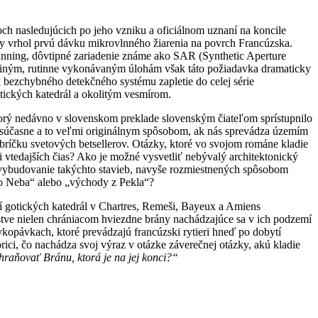
ch nasledujúcich po jeho vzniku a oficiálnom uznaní na koncile
aby vrhol prvú dávku mikrovlnného žiarenia na povrch Francúzska.
canning, dôvtipné zariadenie známe ako SAR (Synthetic Aperture
ti iným, rutinne vykonávaným úlohám však táto požiadavka dramaticky
k bezchybného detekčného systému zapletie do celej série
tických katedrál a okolitým vesmírom.
ktorý nedávno v slovenskom preklade slovenským čiateľom sprístupnilo
e súčasne a to veľmi originálnym spôsobom, ak nás sprevádza územím
bríčku svetových betsellerov. Otázky, ktoré vo svojom románe kladie
i vtedajších čias? Ako je možné vysvetliť nebývalý architektonický
a vybudovanie takýchto stavieb, navyše rozmiestnených spôsobom
do Neba“ alebo „východy z Pekla“?
í gotických katedrál v Chartres, Remeši, Bayeux a Amiens
stve nielen chrániacom hviezdne brány nachádzajúce sa v ich podzemí
kopávkach, ktoré prevádzajú francúzski rytieri hneď po dobytí
ici, čo nachádza svoj výraz v otázke záverečnej otázky, akú kladie
chraňovať Bránu, ktorá je na jej konci?“