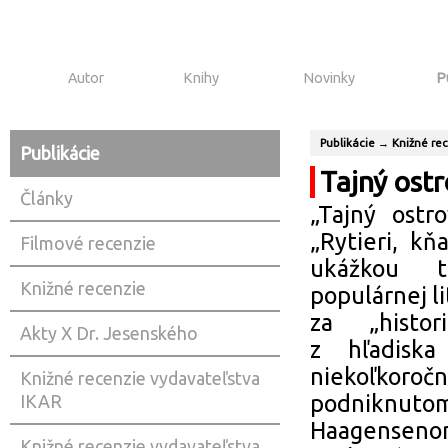
Autor
Knihy
Novinky
P
Publikácie
→
Knižné re
Publikácie
Tajný ost
Články
„Tajný ostr
„Rytieri, k
Filmové recenzie
ukážkou t
Knižné recenzie
populárnej l
za „histor
Akty X Dr. Jesenského
z hľadisk
niekoľkoroč
Knižné recenzie vydavateľstva
podniknutom
IKAR
Haagenseno
Knižné recenzie vydavateľstva