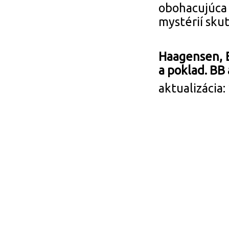
obohacujúc
mystérií sku
Haagensen, E.
a poklad. BB 
aktualizácia: