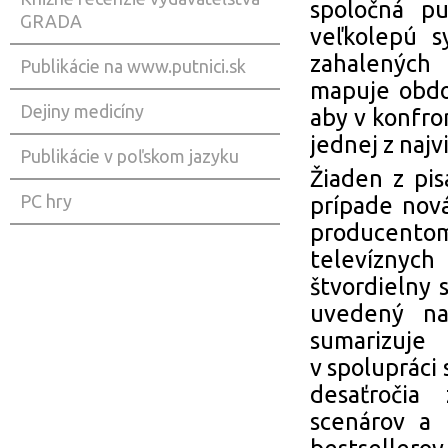
spoločná pu
GRADA
veľkolepú s
zahalených
Publikácie na www.putnici.sk
mapuje obdob
Dejiny medicíny
aby v konfr
jednej z najv
Publikácie v poľskom jazyku
Žiaden z pi
PC hry
prípade nov
producento
televíznych
štvordielny 
uvedený na 
sumarizuje
v spolupráci
desaťročia
scenárov a 