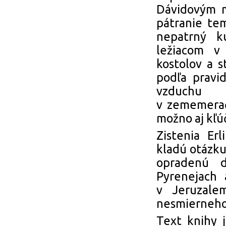
Dávidovým m
pátranie tem
nepatrný kú
ležiacom v
kostolov a 
podľa pravi
vzduchu 
v zememerač
možno aj kľú
Zistenia Er
kladú otázku
opradenú d
Pyrenejach 
v Jeruzale
nesmierneho 
Text knihy 