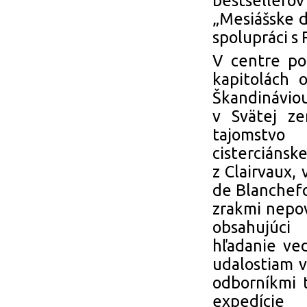
bestsellerov
„Mesiášske de
spolupráci 
V centre po
kapitolách 
Škandináviou
v Svätej ze
tajomstvo
cisterciánsk
z Clairvaux,
de Blanchefo
zrakmi nepo
obsahujúci 
hľadanie ve
udalostiam v
odborníkmi 
expedície