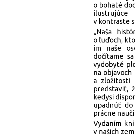
o bohaté dod
ilustrujúc
v kontraste 
„Naša histó
o ľuďoch, kto
im naše os
dočítame sa
vydobyté plo
na objavoch 
a zložitost
predstaviť,
kedysi dispo
upadnúť do
prácne nauči
Vydaním knih
v našich zem