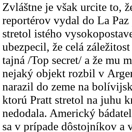
Zvláštne je však urcite to, ž
reportérov vydal do La Paz
stretol istého vysokopostav
ubezpecil, že celá záležitos
tajná /Top secret/ a že mu m
nejaký objekt rozbil v Arge
narazil do zeme na bolívijs
ktorú Pratt stretol na juhu
nedodala. Americký bádatel 
sa v prípade dôstojníkov a 