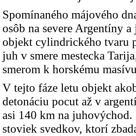
Spomínaného májového dna 
osôb na severe Argentíny a j
objekt cylindrického tvaru
juh v smere mestecka Tarija
smerom k horskému masívu 
V tejto fáze letu objekt ak
detonáciu pocut až v argen
asi 140 km na juhovýchod.
stoviek svedkov, ktorí zbada