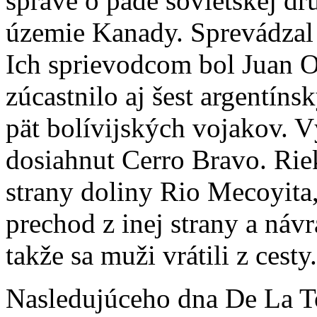
správe o páde sovietskej dr
územie Kanady. Sprevádzal 
Ich sprievodcom bol Juan Or
zúcastnilo aj šest argentíns
pät bolívijských vojakov. V
dosiahnut Cerro Bravo. Rie
strany doliny Rio Mecoyita,
prechod z inej strany a návr
takže sa muži vrátili z cesty.
Nasledujúceho dna De La To