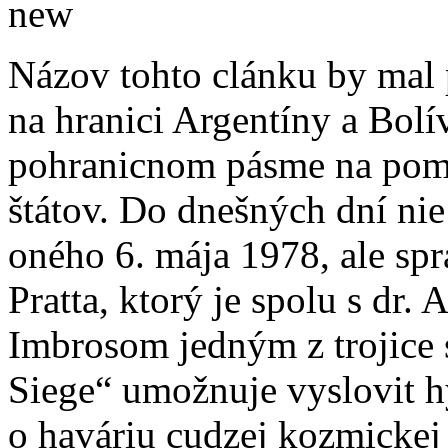
Názov tohto clánku by mal 
na hranici Argentíny a Bolí
pohranicnom pásme na pome
štátov. Do dnešných dní nie
oného 6. mája 1978, ale sp
Pratta, ktorý je spolu s dr
Imbrosom jedným z trojice 
Siege“ umožnuje vyslovit hy
o haváriu cudzej kozmickej 