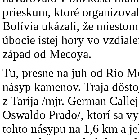
prieskum, ktoré organizoval
Bolívia ukázali, že miesto
úbocie istej hory vo vzdial
západ od Mecoya.
Tu, presne na juh od Rio M
násyp kamenov. Traja dôstoj
z Tarija /mjr. German Callej
Oswaldo Prado/, ktorí sa vy
tohto násypu na 1,6 km a je