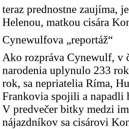
teraz prednostne zaujíma, j
Helenou, matkou cisára Kon
Cynewulfova „reportáž“
Ako rozpráva Cynewulf, v č
narodenia uplynulo 233 rok
rok, sa nepriatelia Ríma, H
Frankovia spojili a napadli
V predvečer bitky medzi i
nájazdníkov sa cisárovi Kon