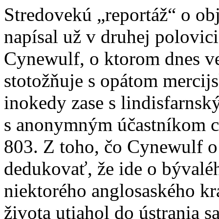
Stredovekú „reportáž“ o obj
napísal už v druhej polovici
Cynewulf, o ktorom dnes ve
stotožňuje s opátom mercij
inokedy zase s lindisfarns
s anonymným účastníkom c
803. Z toho, čo Cynewulf o
dedukovať, že ide o bývalé
niektorého anglosaského kr
života utiahol do ústrania s