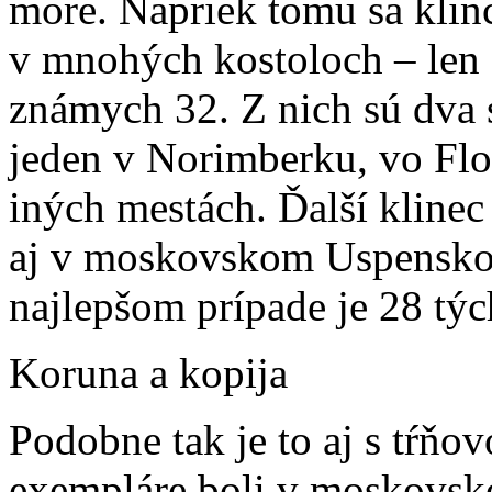
more. Napriek tomu sa klin
v mnohých kostoloch – len
známych 32. Z nich sú dva 
jeden v Norimberku, vo Flor
iných mestách. Ďalší kline
aj v moskovskom Uspenskom
najlepšom prípade je 28 tých
Koruna a kopija
Podobne tak je to aj s tŕňo
exempláre boli v moskovs