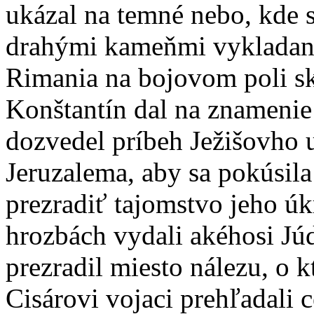
ukázal na temné nebo, kde s
drahými kameňmi vykladaný
Rimania na bojovom poli sku
Konštantín dal na znamenie 
dozvedel príbeh Ježišovho 
Jeruzalema, aby sa pokúsila 
prezradiť tajomstvo jeho ú
hrozbách vydali akéhosi Jú
prezradil miesto nálezu, o 
Cisárovi vojaci prehľadali 