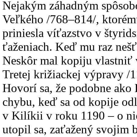
Nejakým záhadným spôsobom
Veľkého /768–814/, ktorém
priniesla víťazstvo v štyri
ťaženiach. Keď mu raz nešť
Neskôr mal kopiju vlastniť
Tretej križiackej výpravy /
Hovorí sa, že podobne ako 
chybu, keď sa od kopije odl
v Kilíkii v roku 1190 – o n
utopil sa, zaťažený svojim 