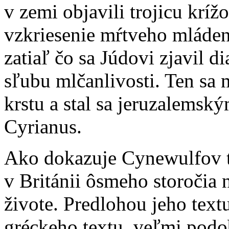
v zemi objavili trojicu kríž
vzkriesenie mŕtveho mládenc
zatiaľ čo sa Júdovi zjavil d
sľubu mlčanlivosti. Ten sa 
krstu a stal sa jeruzalem
Cyrianus.
Ako dokazuje Cynewulfov te
v Británii ôsmeho storočia
živote. Predlohou jeho text
gréckeho textu, veľmi podo