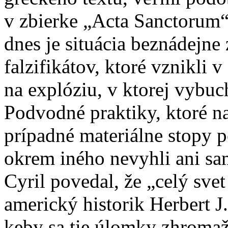
v zbierke „Acta Sanctorum“, 
dnes je situácia beznádejn
falzifikátov, ktoré vznikli v
na explóziu, v ktorej vybuc
Podvodné praktiky, ktoré n
prípadné materiálne stopy p
okrem iného nevyhli ani sa
Cyril povedal, že „celý sve
americký historik Herbert J
keby sa tie úlomky zhromažd