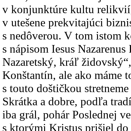
v konjunktúre kultu relikvií
v utešene prekvitajúci bizn
s nedôverou. V tom istom k
s nápisom Iesus Nazarenus R
Nazaretský, kráľ židovský“,
Konštantín, ale ako máme t
s touto doštičkou stretnem
Skrátka a dobre, podľa trad
iba grál, pohár Poslednej ve
s ktorými Kristus prišiel do