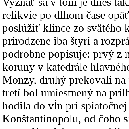
Vyznať sa v tom je dnes tak
relikvie po dlhom čase opäť
poslúžiť klince zo svätého 
prirodzene iba štyri a rozpr
podrobne popisuje: prvý z n
koruny v katedrále hlavné
Monzy, druhý prekovali na
tretí bol umiestnený na pril
hodila do vĺn pri spiatočnej
Konštantínopolu, od čoho s