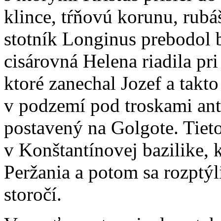
klince, tŕňovú korunu, rubá
stotník Longinus prebodol 
cisárovná Helena riadila pri
ktoré zanechal Jozef a takt
v podzemí pod troskami ant
postavený na Golgote. Tiet
v Konštantínovej bazilike, 
Peržania a potom sa rozptýl
storočí.