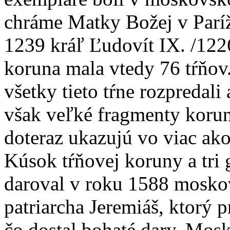
chráme Matky Božej v Paríž
1239 kráľ Ľudovít IX. /122
koruna mala vtedy 76 tŕňov.
všetky tieto tŕne rozpredali
však veľké fragmenty koruny
doteraz ukazujú vo viac ak
Kúsok tŕňovej koruny a tr
daroval v roku 1588 mosko
patriarcha Jeremiáš, ktorý p
čo dostal bohaté dary. Mos