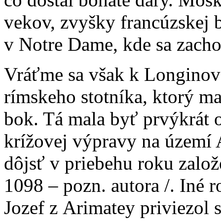
vekov, zvyšky francúzskej 
v Notre Dame, kde sa zacho
Vráťme sa však k Longinove
rímskeho stotníka, ktorý ma
bok. Tá mala byť prvýkrát o
krížovej výpravy na území 
dôjsť v priebehu roku založ
1098 – pozn. autora /. Iné r
Jozef z Arimatey priviezol 