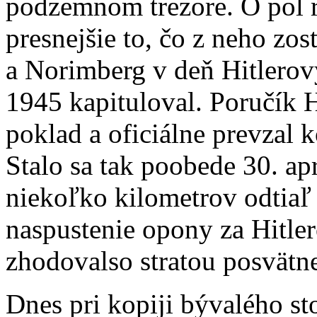
podzemnom trezore. O pol r
presnejšie to, čo z neho zos
a Norimberg v deň Hitlerov
1945 kapituloval. Poručík 
poklad a oficiálne prevzal k
Stalo sa tak poobede 30. ap
niekoľko kilometrov odtiaľ
naspustenie opony za Hitle
zhodovalso stratou posvätne
Dnes pri kopiji bývalého st