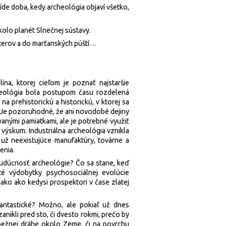
de doba, kedy archeológia objaví všetko,
okolo planét Slnečnej sústavy.
terov a do marťanských púští…
lína, ktorej cieľom je poznať najstaršie
heológia bola postupom času rozdelená
a prehistorickú a historickú, v ktorej sa
. Je pozoruhodné, že ani novodobé dejiny
anými pamiatkami, ale je potrebné využiť
výskum. Industriálna archeológia vznikla
 už neexistujúce manufaktúry, továrne a
enia.
budúcnosť archeológie? Čo sa stane, keď
té výdobytky psychosociálnej evolúcie
ko ako kedysi prospektori v čase zlatej
antastické? Možno, ale pokiaľ už dnes
anikli pred sto, či dvesto rokmi, prečo by
bežnej dráhe okolo Zeme, či na povrchu