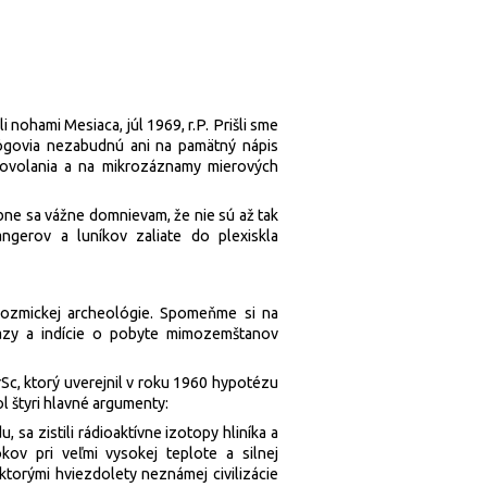
 nohami Mesiaca, júl 1969, r.P. Prišli sme
lógovia nezabudnú ani na pamätný nápis
 povolania a na mikrozáznamy mierových
bne sa vážne domnievam, že nie sú až tak
ngerov a luníkov zaliate do plexiskla
ozmickej archeológie. Spomeňme si na
kazy a indície o pobyte mimozemštanov
DrSc, ktorý uverejnil v roku 1960 hypotézu
l štyri hlavné argumenty:
 sa zistili rádioaktívne izotopy hliníka a
kov pri veľmi vysokej teplote a silnej
ktorými hviezdolety neznámej civilizácie