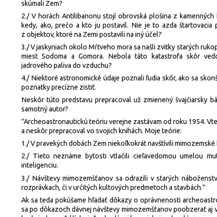
skúmali Zem?
2./ V horách Antilibanonu stojí obrovská plošina z kamenných 
kedy, ako, prečo a kto ju postavil. Nie je to azda štartovacia 
z objektov, ktoré na Zemi postavili na iný účel?
3./ V jaskyniach okolo Mŕtveho mora sa našli zvitky starých ruko
miest Sodoma a Gomora. Nebola táto katastrofa skôr ve
jadrového paliva do vzduchu?
4./ Niektoré astronomické údaje poznali ľudia skôr, ako sa skonšt
poznatky precízne zistiť.
Neskôr túto predstavu prepracoval už zmienený švajčiarsky b
samotný autor?
"Archeoastronau­tickú teóriu verejne zastávam od roku 1954. Vt
a neskôr prepracoval vo svojich knihách. Moje teórie:
1./ V pravekých dobách Zem niekoľkokrát navštívili mimozemské 
2./ Tieto neznáme bytosti vtlačili cieľavedomou umelou mu
inteligenciu.
3./ Návštevy mimozemšťanov sa odrazili v starých náboženstvá
rozprávkach, či v určitých kultových predmetoch a stavbách."
Ak sa teda pokúšame hľadať dôkazy o oprávnenosti archeoastron
sa po dôkazoch dávnej návštevy mimozemšťanov poobzerať aj v b