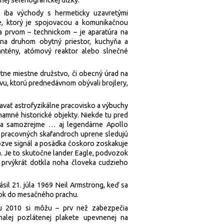
 iba východy s hermeticky uzavretými
e, ktorý je spojovacou a komunikačnou
na prvom – technickom – je aparatúra na
 na druhom obytný priestor, kuchyňa a
antény, atómový reaktor alebo slnečné
ne miestne družstvo, či obecný úrad na
vu, ktorú prednedávnom obývali brojlery,
tavať astrofyzikálne pracovisko a výbuchy
namné historické objekty. Niekde tu pred
8 a samozrejme … aj legendárne Apollo
h pracovných skafandroch uprene sledujú
ozve signál a posádka čoskoro zoskakuje
. Je to skutočne lander Eagle, podvozok
 prvýkrát dotkla noha človeka cudzieho
ásil 21. júla 1969 Neil Armstrong, keď sa
nok do mesačného prachu.
ku 2010 si môžu – prv než zabezpečia
alej pozlátenej plakete upevnenej na