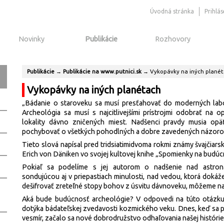
Úvodná stránka
Prihlá
Novinky
Publikácie
Rozhovory
Publikácie
→
Publikácie na www.putnici.sk
→
Vykopávky na iných plané
Vykopávky na iných planétach
„Bádanie o staroveku sa musí presťahovať do moderných labor
Archeológia sa musí s najcitlivejšími prístrojmi odobrať na o
lokality dávno zničených miest. Nadšenci pravdy musia opä
pochybovať o všetkých pohodlných a dobre zavedených názoro
Tieto slová napísal pred tridsiatimidvoma rokmi známy švajčiars
Erich von Däniken vo svojej kultovej knihe „Spomienky na budúc
Pokiaľ sa podelíme s jej autorom o nadšenie nad astron
sondujúcou aj v priepastiach minulosti, nad vedou, ktorá dokáže
dešifrovať zreteľné stopy bohov z úsvitu dávnoveku, môžeme nad
Aká bude budúcnosť archeológie? V odpovedi na túto otázku
dotýka bádateľskej zvedavosti kozmického veku. Dnes, keď sa p
vesmír, začalo sa nové dobrodružstvo odhaľovania našej histórie