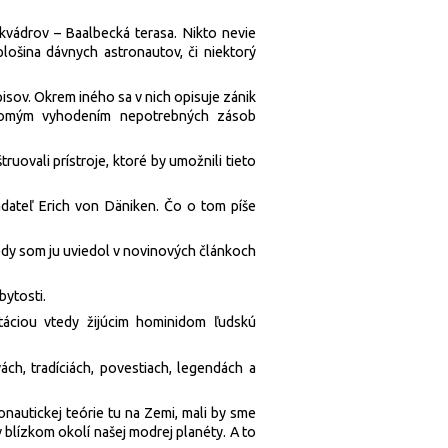
kvádrov – Baalbecká terasa. Nikto nevie
plošina dávnych astronautov, či niektorý
pisov. Okrem iného sa v nich opisuje zánik
domým vyhodením nepotrebných zásob
ruovali prístroje, ktoré by umožnili tieto
ádateľ Erich von Däniken. Čo o tom píše
edy som ju uviedol v novinových článkoch
bytosti.
táciou vtedy žijúcim hominidom ľudskú
ch, tradíciách, povestiach, legendách a
au­tickej teórie tu na Zemi, mali by sme
lízkom okolí našej modrej planéty. A to