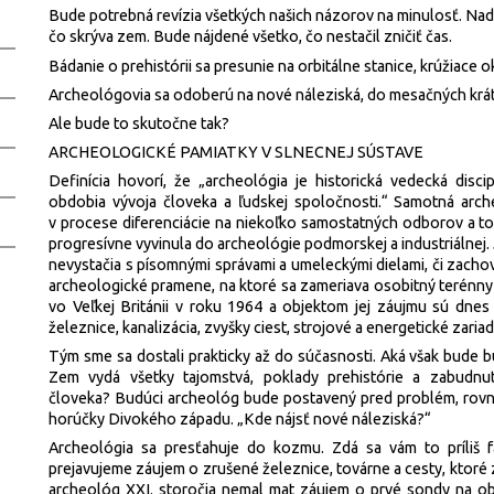
Bude potrebná revízia všetkých našich názorov na minulosť. Nadí
čo skrýva zem. Bude nájdené všetko, čo nestačil zničiť čas.
Bádanie o prehistórii sa presunie na orbitálne stanice, krúžiace 
Archeológovia sa odoberú na nové náleziská, do mesačných krá
Ale bude to skutočne tak?
ARCHEOLOGICKÉ PAMIATKY V SLNECNEJ SÚSTAVE
Definícia hovorí, že „archeológia je historická vedecká discip
obdobia vývoja človeka a ľudskej spoločnosti.“ Samotná arc
v procese diferenciácie na niekoľko samostatných odborov a to n
progresívne vyvinula do archeológie podmorskej a industriálnej
nevystačia s písomnými správami a umeleckými dielami, či zachov
archeologické pramene, na ktoré sa zameriava osobitný terénny 
vo Veľkej Británii v roku 1964 a objektom jej záujmu sú dnes
železnice, kanalizácia, zvyšky ciest, strojové a energetické zariad
Tým sme sa dostali prakticky až do súčasnosti. Aká však bude 
Zem vydá všetky tajomstvá, poklady prehistórie a zabudnu
človeka? Budúci archeológ bude postavený pred problém, rovna
horúčky Divokého západu. „Kde nájsť nové náleziská?“
Archeológia sa presťahuje do kozmu. Zdá sa vám to príliš f
prejavujeme záujem o zrušené železnice, továrne a cesty, ktoré z
archeológ XXI. storočia nemal mat záujem o prvé sondy na o