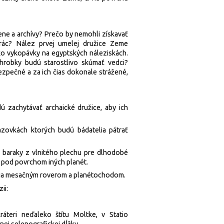
ene a archívy? Prečo by nemohli získavať
rác? Nález prvej umelej družice Zeme
ko vykopávky na egyptských náleziskách.
a hrobky budú starostlivo skúmať vedci?
bezpečné a za ich čias dokonale strážené,
ú zachytávať archaické družice, aby ich
razovkách ktorých budú bádatelia pátrať
 baraky z vlnitého plechu pre dlhodobé
i pod povrchom iných planét.
úpia mesačným roverom a planétochodom.
ii:
eri neďaleko štítu Moltke, v Statio
dnej selenografickej dĺžky.