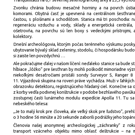
Zvonku chránia budovu mesačné horniny a na povrch ústia
komorami. Obytná časť je upevnená na centrálnom šesťhran
častou, s plošinami a schodišťom. Stanica má tri poschodia: 
regeneráciu vzduchu a vody, sklady a energetická centrála,
ošetrovňa, na povrchu sú len boxy s vedeckými prístrojmi, 
kolektory.
Dnešní archeológovia, ktorým počas terénneho výskumu poskyt
ubytovanie bývalý sklad zeleniny, stodolu, či hospodársku budo
si zaiste len povzdychnú …
Ale pokračujme ďalej v našom líčení: neďaleko stanice sa bude s
hĺbiace „lôžko“ pre šesťhran by mohli poškodiť mimoriadne výz
niekoľkými desaťročiami pristáli sondy Surveyor 5, Ranger 
11. Výjazdová skupina na roveri práve vychádza. Muži v ľahkýc
obrazovku detektoru, registrujúceho hľadaný ciel. Konečne sa 
z korby vedľa podivnej konštrukcie v podobe bezhlavého pavúka
zostupnej časti lunárneho modulu expedície Apolla 11. Tu sa
nebeského telesa:
„Je to malý krok pre človeka, ale veľký skok pre ľudstvo“, prehl
o 3 hodine 56 minúte a 20 sekunde zaborili podrážky jeho topá
Členovia našej anonymnej archeologickej „záchranky“ z ro
transport vzácneho objektu mimo oblasť deštrukcie – na m