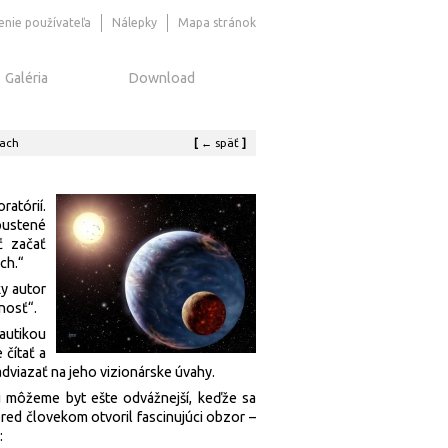
senie používateľa
Nálepky
Mapa stránok
Galéria
Download
tach
[
←
späť
]
atórií.
pustené
ť začať
ch.“
ky autor
nosť“.
autikou
 čítať a
viazať na jeho vizionárske úvahy.
 môžeme byt ešte odvážnejší, keďže sa
red človekom otvoril fascinujúci obzor –
: