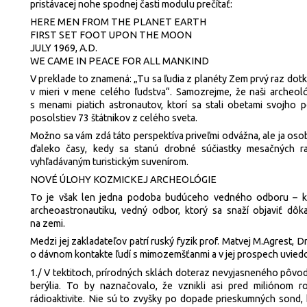
pristávacej nohe spodnej časti modulu prečítať:
HERE MEN FROM THE PLANET EARTH
FIRST SET FOOT UPON THE MOON
JULY 1969, A.D.
WE CAME IN PEACE FOR ALL MANKIND
V preklade to znamená: „Tu sa ľudia z planéty Zem prvý raz dotkli
v mieri v mene celého ľudstva“. Samozrejme, že naši archeo
s menami piatich astronautov, ktorí sa stali obetami svojho
posolstiev 73 štátnikov z celého sveta.
Možno sa vám zdá táto perspektíva priveľmi odvážna, ale ja oso
ďaleko časy, kedy sa stanú drobné súčiastky mesačných ra
vyhľadávaným turistickým suvenírom.
NOVÉ ÚLOHY KOZMICKEJ ARCHEOLÓGIE
To je však len jedna podoba budúceho vedného odboru – k
archeoastronautiku, vedný odbor, ktorý sa snaží objaviť dô
na zemi.
Medzi jej zakladateľov patrí ruský fyzik prof. Matvej M.Agrest, 
o dávnom kontakte ľudí s mimozemšťanmi a v jej prospech uviedo
1./ V tektitoch, prírodných sklách doteraz nevyjasneného pôvodu,
berýlia. To by naznačovalo, že vznikli asi pred miliónom ro
rádioaktivite. Nie sú to zvyšky po dopade prieskumných sond, 