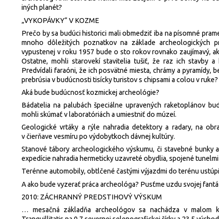
iných planét?
„VYKOPÁVKY“ V KOZME
Prečo by sa budúci historici mali obmedziť iba na písomné pram
mnoho dôležitých poznatkov na základe archeologických p
vypustenej v roku 1957 bude o sto rokov rovnako zaujímavý, a
Ostatne, mohli starovekí stavitelia tušiť, že raz ich stavby 
Predvídali faraóni, že ich posvätné miesta, chrámy a pyramídy, 
prebrúsia v budúcnosti tisícky turistov s chipsami a colou v ruke?
Aká bude budúcnosť kozmickej archeológie?
Bádatelia na palubách špeciálne upravených raketoplánov bud
mohli skúmať v laboratóriách a umiestniť do múzeí.
Geologické vrtáky a rýle nahradia detektory a radary, na ob
v čierňave vesmíru po výdobytkoch dávnej kultúry.
Stanové tábory archeologického výskumu, či stavebné bunky a
expedície nahradia hermeticky uzavreté obydlia, spojené tunelm
Terénne automobily, obtlčené častými výjazdmi do terénu ust
A ako bude vyzerať práca archeológa? Pusťme uzdu svojej fantáz
2010: ZÁCHRANNÝ PREDSTIHOVÝ VÝSKUM
… mesačná základňa archeológov sa nachádza v malom krát
Tranquillitatis na 0,7 severnej selenografickej šírky a 23,5 výcho