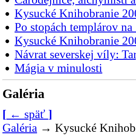
Kysucké Knihobranie 20
Po stopách templárov na
Kysucké Knihobranie 20
Návrat severskej víly: Ta
Mágia v minulosti
Galéria
[
←
späť
]
Galéria
→
Kysucké Knihob