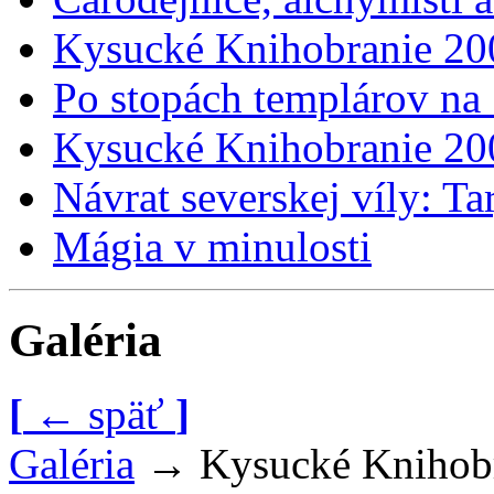
Kysucké Knihobranie 20
Po stopách templárov na
Kysucké Knihobranie 20
Návrat severskej víly: Ta
Mágia v minulosti
Galéria
[
←
späť
]
Galéria
→
Kysucké Knihob