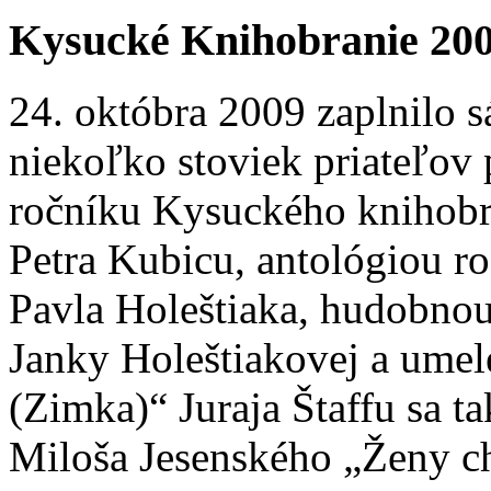
Kysucké Knihobranie 20
24. októbra 2009 zaplnilo 
niekoľko stoviek priateľov
ročníku Kysuckého knihobr
Petra Kubicu, antológiou 
Pavla Holeštiaka, hudobnou
Janky Holeštiakovej a umel
(Zimka)“ Juraja Štaffu sa t
Miloša Jesenského „Ženy c