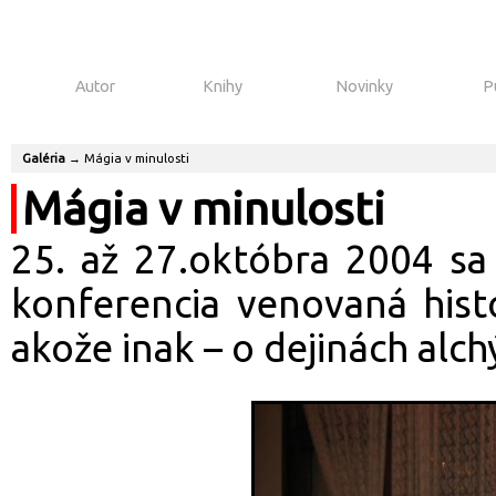
Autor
Knihy
Novinky
P
Galéria
→
Mágia v minulosti
Mágia v minulosti
25. až 27.októbra 2004 sa
konferencia venovaná histó
akože inak – o dejinách alc