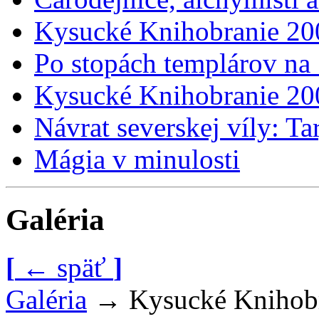
Kysucké Knihobranie 20
Po stopách templárov na
Kysucké Knihobranie 20
Návrat severskej víly: Ta
Mágia v minulosti
Galéria
[
←
späť
]
Galéria
→
Kysucké Knihob