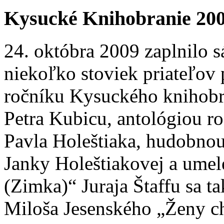
Kysucké Knihobranie 20
24. októbra 2009 zaplnilo 
niekoľko stoviek priateľov
ročníku Kysuckého knihobr
Petra Kubicu, antológiou 
Pavla Holeštiaka, hudobnou
Janky Holeštiakovej a umel
(Zimka)“ Juraja Štaffu sa t
Miloša Jesenského „Ženy c