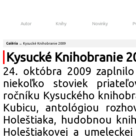
Autor
Knihy
Novinky
P
Galéria
→
Kysucké Knihobranie 2009
Kysucké Knihobranie 2
24. októbra 2009 zaplnil
niekoľko stoviek priate
ročníku Kysuckého knihobra
Kubicu, antológiou rozho
Holeštiaka, hudobnou kniho
Holeštiakovej a umeleckej