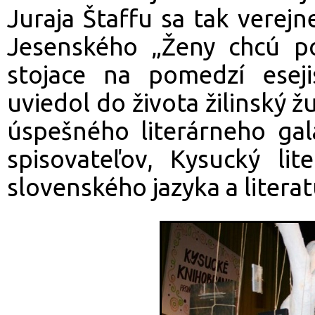
Juraja Štaffu sa tak verej
Jesenského „Ženy chcú po
stojace na pomedzí esejist
uviedol do života žilinský 
úspešného literárneho gal
spisovateľov, Kysucký lit
slovenského jazyka a literat