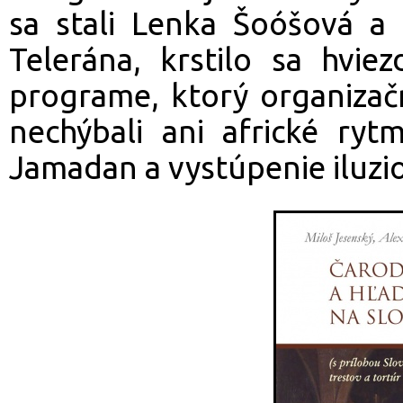
sa stali Lenka Šoóšová a
Telerána, krstilo sa hvi
programe, ktorý organizač
nechýbali ani africké ry
Jamadan a vystúpenie iluzio