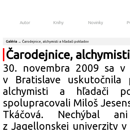
Autor
Knihy
Novinky
P
Galéria
→
Čarodejnice, alchymisti a hľadači pokladov
Čarodejnice, alchymisti
30. novembra 2009 sa v k
v Bratislave uskutočnila 
alchymisti a hľadači p
spolupracovali Miloš Jesen
Tkáčová. Nechýbal an
z Jagellonskej univerzity 