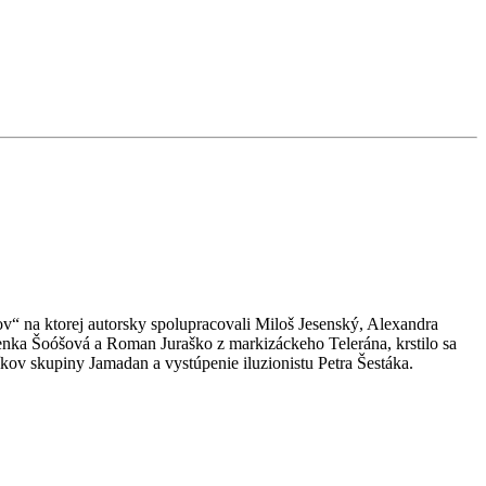
ov“ na ktorej autorsky spolupracovali Miloš Jesenský, Alexandra
Lenka Šoóšová a Roman Juraško z markizáckeho Telerána, krstilo sa
ov skupiny Jamadan a vystúpenie iluzionistu Petra Šestáka.