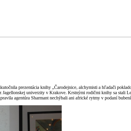
skutočnila prezentácia knihy „Čarodejnice, alchymisti a hľadači poklad
 Jagellonskej univerzity v Krakove. Krstnými rodičmi knihy sa stali 
avila agentúra Sharmant nechýbali ani africké rytmy v podaní bubeník