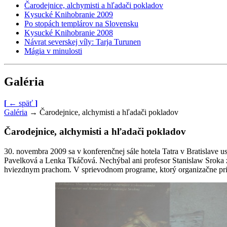
Čarodejnice, alchymisti a hľadači pokladov
Kysucké Knihobranie 2009
Po stopách templárov na Slovensku
Kysucké Knihobranie 2008
Návrat severskej víly: Tarja Turunen
Mágia v minulosti
Galéria
[
←
späť
]
Galéria
→
Čarodejnice, alchymisti a hľadači pokladov
Čarodejnice, alchymisti a hľadači pokladov
30. novembra 2009 sa v konferenčnej sále hotela Tatra v Bratislave u
Pavelková a Lenka Tkáčová. Nechýbal ani profesor Stanislaw Sroka z
hviezdnym prachom. V sprievodnom programe, ktorý organizačne pripr