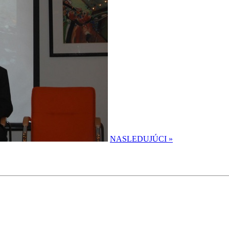
NASLEDUJÚCI
»