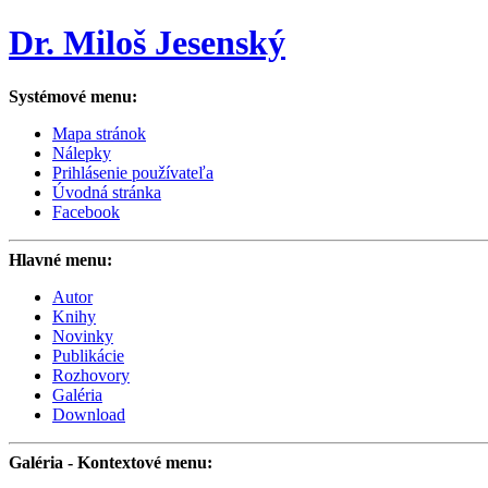
Dr. Miloš Jesenský
Systémové menu:
Mapa stránok
Nálepky
Prihlásenie používateľa
Úvodná stránka
Facebook
Hlavné menu:
Autor
Knihy
Novinky
Publikácie
Rozhovory
Galéria
Download
Galéria
- Kontextové menu: