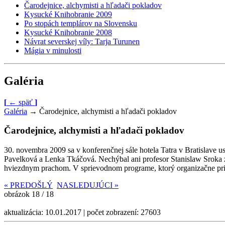
Čarodejnice, alchymisti a hľadači pokladov
Kysucké Knihobranie 2009
Po stopách templárov na Slovensku
Kysucké Knihobranie 2008
Návrat severskej víly: Tarja Turunen
Mágia v minulosti
Galéria
[
←
späť
]
Galéria
→
Čarodejnice, alchymisti a hľadači pokladov
Čarodejnice, alchymisti a hľadači pokladov
30. novembra 2009 sa v konferenčnej sále hotela Tatra v Bratislave u
Pavelková a Lenka Tkáčová. Nechýbal ani profesor Stanislaw Sroka z
hviezdnym prachom. V sprievodnom programe, ktorý organizačne pripr
«
PREDOŠLÝ
NASLEDUJÚCI
»
obrázok 18 / 18
aktualizácia: 10.01.2017 | počet zobrazení: 27603