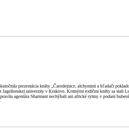
skutočnila prezentácia knihy „Čarodejnice, alchymisti a hľadači poklad
 Jagellonskej univerzity v Krakove. Krstnými rodičmi knihy sa stali 
avila agentúra Sharmant nechýbali ani africké rytmy v podaní bubeník