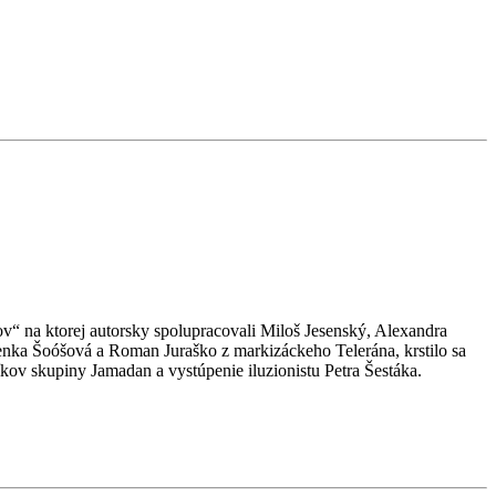
ov“ na ktorej autorsky spolupracovali Miloš Jesenský, Alexandra
Lenka Šoóšová a Roman Juraško z markizáckeho Telerána, krstilo sa
ov skupiny Jamadan a vystúpenie iluzionistu Petra Šestáka.