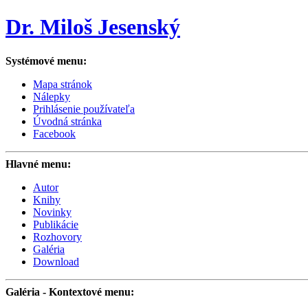
Dr. Miloš Jesenský
Systémové menu:
Mapa stránok
Nálepky
Prihlásenie používateľa
Úvodná stránka
Facebook
Hlavné menu:
Autor
Knihy
Novinky
Publikácie
Rozhovory
Galéria
Download
Galéria
- Kontextové menu: