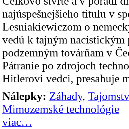
Celkovo štvrté a v poradí d
najúspešnejšieho titulu v s
Lesniakiewiczom o nemecký
vedú k tajným nacistickým 
podzemným továrňam v Čec
Pátranie po zdrojoch techno
Hitlerovi vedci, presahuje 
Nálepky:
Záhady
,
Tajomst
Mimozemské technológie
viac…