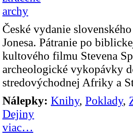
České vydanie slovenského 
Jonesa. Pátranie po biblick
kultového filmu Stevena Spi
archeologické vykopávky d
stredovýchodnej Afriky a S
Nálepky:
Knihy
,
Poklady
,
Dejiny
viac…