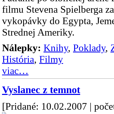
filmu Stevena Spielberga za
vykopávky do Egypta, Jeme
Strednej Ameriky.
Nálepky:
Knihy
,
Poklady
,
História
,
Filmy
viac…
Vyslanec z temnot
[Pridané: 10.02.2007
| poče