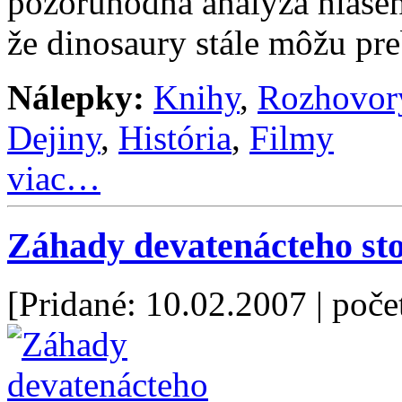
pozoruhodná analýza hláse
že dinosaury stále môžu p
Nálepky:
Knihy
,
Rozhovor
Dejiny
,
História
,
Filmy
viac…
Záhady devatenácteho sto
[Pridané: 10.02.2007
| poče