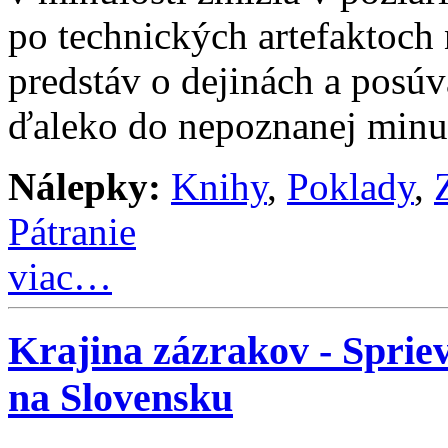
po technických artefaktoch
predstáv o dejinách a posúv
ďaleko do nepoznanej minul
Nálepky:
Knihy
,
Poklady
,
Pátranie
viac…
Krajina zázrakov - Sprie
na Slovensku