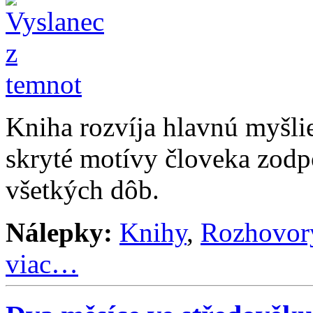
Kniha rozvíja hlavnú myšl
skryté motívy človeka zodp
všetkých dôb.
Nálepky:
Knihy
,
Rozhovor
viac…