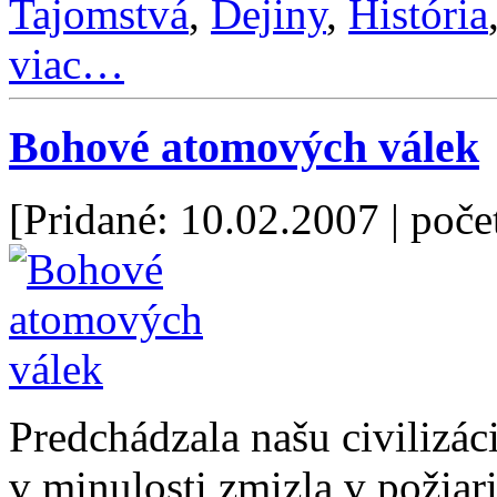
Tajomstvá
,
Dejiny
,
História
viac…
Bohové atomových válek
[Pridané: 10.02.2007
| poče
Predchádzala našu civilizác
v minulosti zmizla v požiar