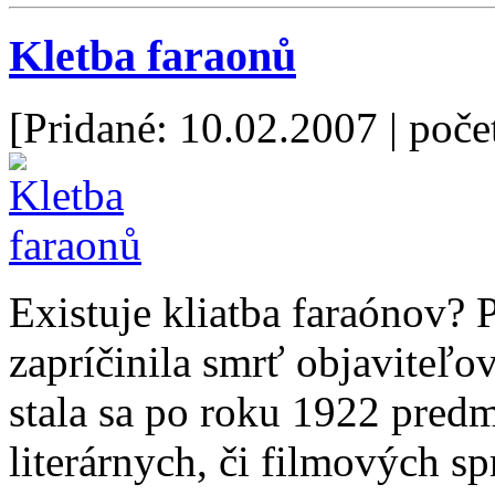
Kletba faraonů
[Pridané: 10.02.2007
| poče
Existuje kliatba faraónov? 
zapríčinila smrť objaviteľ
stala sa po roku 1922 pred
literárnych, či filmových 