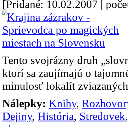
[Pridané: 10.02.2007
| poče
Tento svojrázny druh „slov
ktorí sa zaujímajú o tajom
minulosť lokalít zviazaných
Nálepky:
Knihy
,
Rozhovor
Dejiny
,
História
,
Stredovek