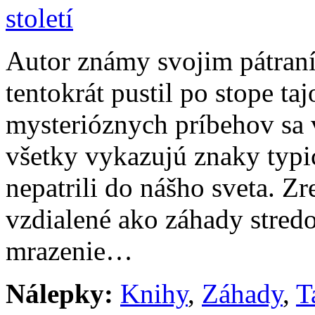
Autor známy svojim pátran
tentokrát pustil po stope ta
mysterióznych príbehov sa
všetky vykazujú znaky typic
nepatrili do nášho sveta. Zr
vzdialené ako záhady stredo
mrazenie…
Nálepky:
Knihy
,
Záhady
,
T