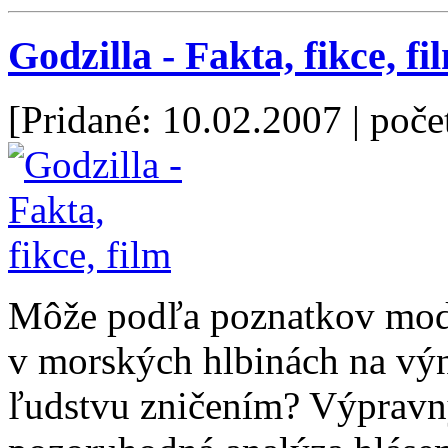
Godzilla - Fakta, fikce, fi
[Pridané: 10.02.2007
| poče
Môže podľa poznatkov mode
v morských hlbinách na vý
ľudstvu zničením? Výpravn