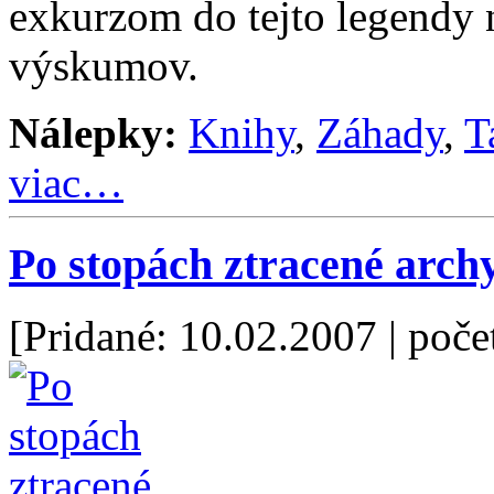
exkurzom do tejto legendy
výskumov.
Nálepky:
Knihy
,
Záhady
,
T
viac…
Po stopách ztracené arch
[Pridané: 10.02.2007
| poče