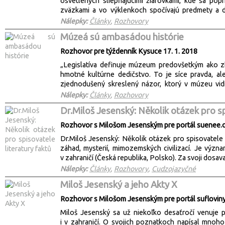
osvetlených sliepňajúcimi žiarovkami, kde sa po
ukazovať celé spektrum vysvetlení?“ pýta sa on. „O
zväzkami a vo výklenkoch spočívajú predmety a d
nesúhlasím. O ostatných nech píšu iní autori.“
v neprístupnom podzemí Vatikánu skrývali dôkazy o 
Nálepky:
Články
,
Rozhovory
Múzeá sú ambasádou histórie
Rozhovor pre týždenník Kysuce 17. 1. 2018
„Legislatíva definuje múzeum predovšetkým ako zb
hmotné kultúrne dedičstvo. To je síce pravda, a
zjednodušený skreslený názor, ktorý v múzeu vidí
organizovanie kultúrnych podujatí, bude mi osobne 
Nálepky:
Články
,
Rozhovory
histórie“, kde sa „čas zastavil“, ale nie azda pr
Dr.Miloš Jesenský: Několik otázek pro sp
cieľavedomým konaním túto minulosť sprostredkujú, 
nikde inde neuvidíme.“
Rozhovor s Milošom Jesenským pre portál suenee.
Dr.Miloš Jesenský: Několik otázek pro spisovatele 
záhad, mysterií, mimozemských civilizací. Je význ
v zahraničí (Česká republika, Polsko). Za svoji dosa
Nálepky:
Články
,
Rozhovory
,
Cudzojazyčné
Miloš Jesenský a jeho Akty X
Rozhovor s Milošom Jesenským pre portál sufloviny
Miloš Jesenský sa už niekoľko desaťročí venuje 
i v zahraničí. O svojich poznatkoch napísal mnoh