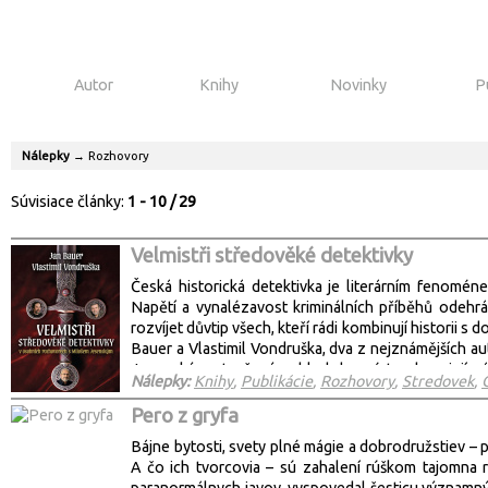
Autor
Knihy
Novinky
P
Nálepky
→
Rozhovory
Súvisiace články:
1 - 10 / 29
Velmistři středověké detektivky
Česká historická detektivka je literárním fenomén
Napětí a vynalézavost kriminálních příběhů odehrá
rozvíjet důvtip všech, kteří rádi kombinují historii 
Bauer a Vlastimil Vondruška, dva z nejznámějších 
Jesenským otevřený pohled do své tvorby a její záku
Nálepky:
Knihy
,
Publikácie
,
Rozhovory
,
Stredovek
,
kladené otázky a odpovědi svým vtipem i ostrovtipe
účastníky těchto rozhovorů, dozvíte se vše, co jste 
Pero z gryfa
dokonce i více.
Bájne bytosti, svety plné mágie a dobrodružstiev – pr
A čo ich tvorcovia – sú zahalení rúškom tajomna 