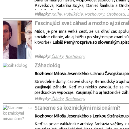
paranormálnych javov, vyspovedal šesticu významnýc
Pavelková, Katarína Soyka, Daniel Šmihula a Ondre
českého fandomu. Všetci respondenti i zostavovateľ 
Nálepky:
Knihy
,
Publikácie
,
Rozhovory
,
Osobnosti
,
Z
zhrnutím histórie slovenského i svetového fandomu.
priamo zažívali, ale aj tým, ktorí ešte len začínajú 
Fascinujúci svet záhad a možno aj zázra
Miloš, je pre mňa veľká česť, že už dlhší čas spolu
sociálne cítenie, ale aj túžbu po skrytom poznaní s
k tvorbe?
Lukáš Perný rozpráva so slovenským spi
Nálepky:
Články
,
Rozhovory
Záhadológ
Rozhovor Miloša Jesenského s Janou Čavojskou pre
Strašidelné domy, časové slučky, Bermudský trojuhol
zaujímajú záhady. Keď mu niekto zavolá, že sa mu
predsudkov vypočuje. Zaujímajú ho aj historické záha
doktor alchýmie na Slovensku – tej tajomnej vedy
Nálepky:
Články
,
Rozhovory
neušľachtilých kovov na zlato. Smeje sa pritom.
Staneme sa kozmickými misionármi?
pojednávala o dejinách alchýmie na Slovensku. Mil
autor literatúry faktu a zvedavý nadšenec bádania 
Rozhovor Miloša Jesenského s Lenkou Stránskou pr
presakujú veci z paralelných vesmírov. O svojich zi
Keď sa povie vatikánske archívy, fantázia väčšiny 
seriózny riaditeľ Kysuckého múzea v Čadci. Kolegovia