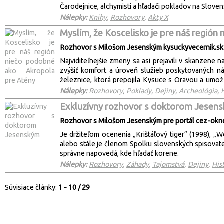
Čarodejnice, alchymisti a hľadači pokladov na Slov
Nálepky:
Knihy
,
Rozhovory
,
Akty X
Myslím, že Koscelisko je pre náš regió
Rozhovor s Milošom Jesenským kysuckyvecernik.sk
Najviditeľnejšie zmeny sa asi prejavili v skanzene
zvýšiť komfort a úroveň služieb poskytovaných ná
železnice, ktorá prepojila Kysuce s Oravou a um
sedlo Beskyd.
Nálepky:
Rozhovory
,
Poklady
,
Dejiny
,
Archeológia
,
Exkluzívny rozhovor s doktorom Jesen
Rozhovor s Milošom Jesenským pre portál cez-okn
Je držiteľom ocenenia „Krištáľový tiger“ (1998), „
alebo stále je členom Spolku slovenských spisovat
správne napovedá, kde hľadať korene.
Nálepky:
Rozhovory
,
Záhady
,
Tajomstvá
,
Dejiny
,
His
Súvisiace články:
1 - 10 / 29