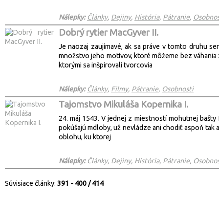
Nálepky:
Články
,
Dejiny
,
História
,
Pátranie
,
Osobnos
Dobrý rytier MacGyver II.
Je naozaj zaujímavé, ak sa práve v tomto druhu se
množstvo jeho motívov, ktoré môžeme bez váhania za
ktorými sa inšpirovali tvorcovia
Nálepky:
Články
,
Filmy
,
Pátranie
,
Osobnosti
Tajomstvo Mikuláša Kopernika I.
24. máj 1543. V jednej z miestností mohutnej bašt
pokúšajú mdloby, už nevládze ani chodiť aspoň tak a
oblohu, ku ktorej
Nálepky:
Články
,
Dejiny
,
História
,
Pátranie
,
Osobnos
Súvisiace články:
391 - 400 / 414