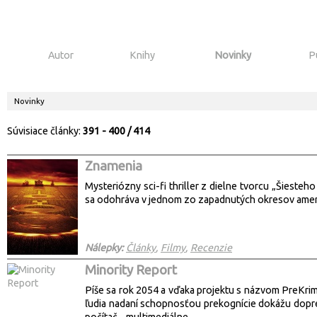
Autor
Knihy
Novinky
P
Novinky
Súvisiace články:
391 - 400 / 414
Znamenia
Mysteriózny sci-fi thriller z dielne tvorcu „Šiest
sa odohráva v jednom zo zapadnutých okresov ameri
Nálepky:
Články
,
Filmy
,
Recenzie
Minority Report
Píše sa rok 2054 a vďaka projektu s názvom PreKrim
ľudia nadaní schopnosťou prekognície dokážu dopre