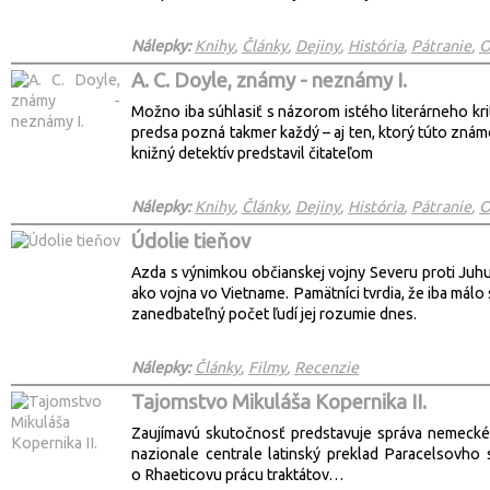
Nálepky:
Knihy
,
Články
,
Dejiny
,
História
,
Pátranie
,
O
A. C. Doyle, známy - neznámy I.
Možno iba súhlasiť s názorom istého literárneho kr
predsa pozná takmer každý – aj ten, ktorý túto znám
knižný detektív predstavil čitateľom
Nálepky:
Knihy
,
Články
,
Dejiny
,
História
,
Pátranie
,
O
Údolie tieňov
Azda s výnimkou občianskej vojny Severu proti Juhu
ako vojna vo Vietname. Pamätníci tvrdia, že iba má
zanedbateľný počet ľudí jej rozumie dnes.
Nálepky:
Články
,
Filmy
,
Recenzie
Tajomstvo Mikuláša Kopernika II.
Zaujímavú skutočnosť predstavuje správa nemeckého
nazionale centrale latinský preklad Paracelsovho 
o Rhaeticovu prácu traktátov…