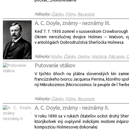
počítač, „multimediálne
Nálepky:
Články
,
Filmy
,
Recenzie
A. C. Doyle, známy - neznámy III.
Keď 7. 7. 1930 zomrel v sussexskom Crowborough sir
Okrem nerozlučnej dvojice Holmes – Watson, vy
v antológiách Dobrodružstvá Sherlocka Holmesa
Nálepky:
Knihy
,
Články
,
Dejiny
,
História
,
Pátranie
,
O
Putovanie vtákov
V týchto dňoch na plátna slovenských kín zami
francúzskeho tvorcu Jacquesa Perrina, ktorého spol
ný Mikrokozmos (Microcosmos: le peuple de l´herbe
Nálepky:
Články
,
Filmy
,
Recenzie
A. C. Doyle, známy - neznámy II.
V roku 1890 sa v rukách čitateľov ocitol druhý Sh
ktorýkoľvek iný ovplyvnil indickými motívmi inšp
kompozíciu Holmesovej dokonalej