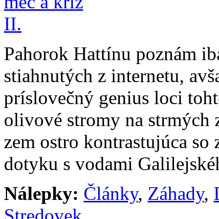
Pahorok Hattínu poznám iba 
stiahnutých z internetu, a
príslovečný genius loci toh
olivové stromy na strmých 
zem ostro kontrastujúca so
dotyku s vodami Galilejské
Nálepky:
Články
,
Záhady
,
Stredovek