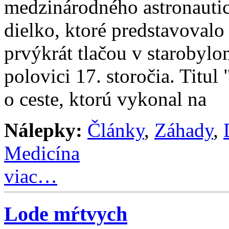
medzinárodného astronauti
dielko, ktoré predstavovalo
prvýkrát tlačou v starobyl
polovici 17. storočia. Titu
o ceste, ktorú vykonal na
Nálepky:
Články
,
Záhady
,
Medicína
viac…
Lode mŕtvych