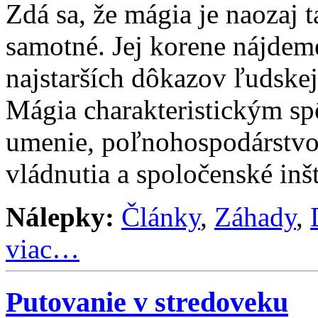
Zdá sa, že mágia je naozaj 
samotné. Jej korene nájdem
najstarších dôkazov ľudskej
Mágia charakteristickým s
umenie, poľnohospodárstvo,
vládnutia a spoločenské inšt
Nálepky:
Články
,
Záhady
,
viac…
Putovanie v stredoveku