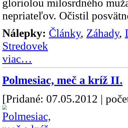
gloriolou milosrdného muža,
nepriateľov. Očistil posvät
Nálepky:
Články
,
Záhady
,
Stredovek
viac…
Polmesiac, meč a kríž II.
[Pridané: 07.05.2012
| poče