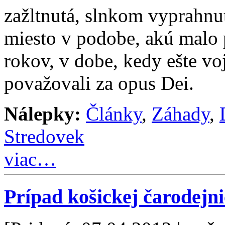
zažltnutá, slnkom vyprahnu
miesto v podobe, akú malo
rokov, v dobe, kedy ešte v
považovali za opus Dei.
Nálepky:
Články
,
Záhady
,
Stredovek
viac…
Prípad košickej čarodejni