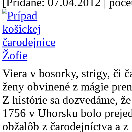
[Pridané: 07.04.2012
| poče
Viera v bosorky, strigy, či 
ženy obvinené z mágie prena
Z histórie sa dozvedáme, ž
1756 v Uhorsku bolo preje
obžalôb z čarodejníctva a z