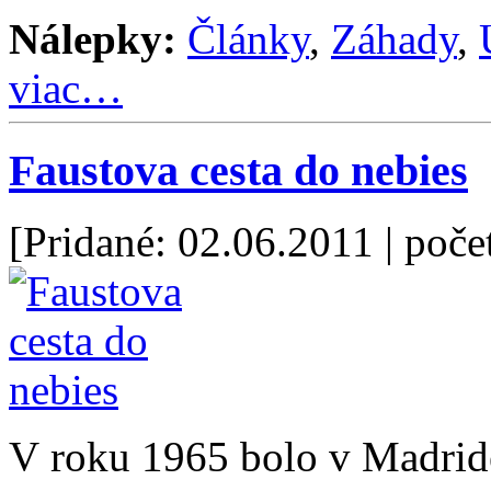
Nálepky:
Články
,
Záhady
,
viac…
Faustova cesta do nebies
[Pridané: 02.06.2011
| poče
V roku 1965 bolo v Madride 