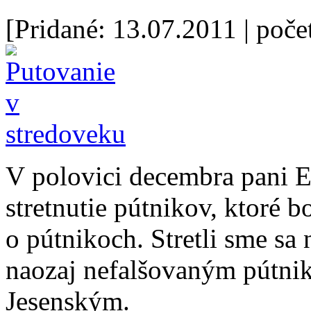
[Pridané: 13.07.2011
| poče
V polovici decembra pani El
stretnutie pútnikov, ktoré b
o pútnikoch. Stretli sme s
naozaj nefalšovaným pútni
Jesenským.