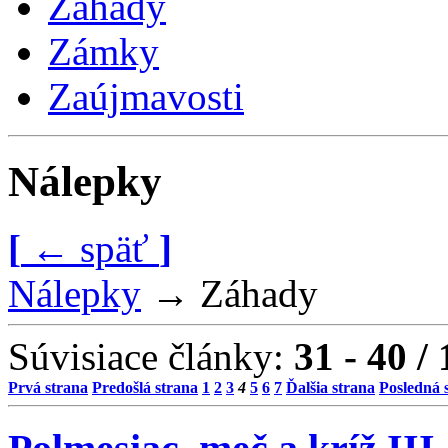
Záhady
Zámky
Zaújmavosti
Nálepky
[
←
späť
]
Nálepky
→
Záhady
Súvisiace články:
31 - 40 /
Prvá strana
Predošlá strana
1
2
3
4
5
6
7
Ďalšia strana
Posledná 