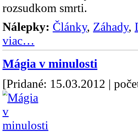
rozsudkom smrti.
Nálepky:
Články
,
Záhady
,
viac…
Mágia v minulosti
[Pridané: 15.03.2012
| poče