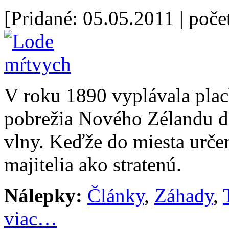
[Pridané: 05.05.2011
| poče
V roku 1890 vyplávala pla
pobrežia Nového Zélandu d
vlny. Keďže do miesta určen
majitelia ako stratenú.
Nálepky:
Články
,
Záhady
,
viac…