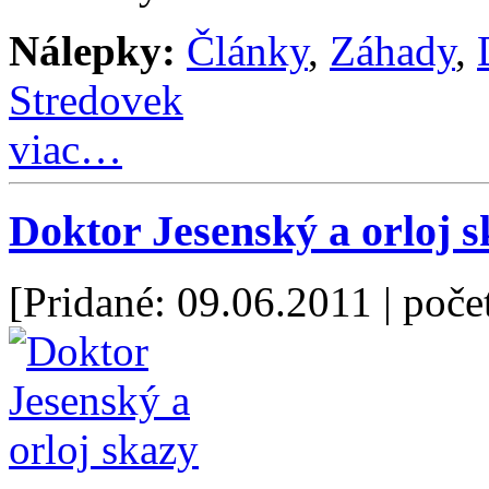
Nálepky:
Články
,
Záhady
,
Stredovek
viac…
Doktor Jesenský a orloj 
[Pridané: 09.06.2011
| poče