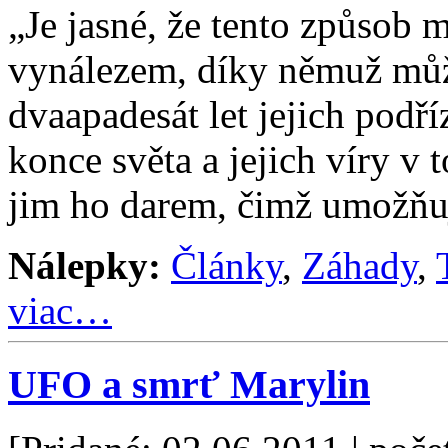
„Je jasné, že tento způsob 
vynálezem, díky němuž mů
dvaapadesát let jejich podří
konce světa a jejich víry v 
jim ho darem, čimž umožňuj
Nálepky:
Články
,
Záhady
,
viac…
UFO a smrť Marylin