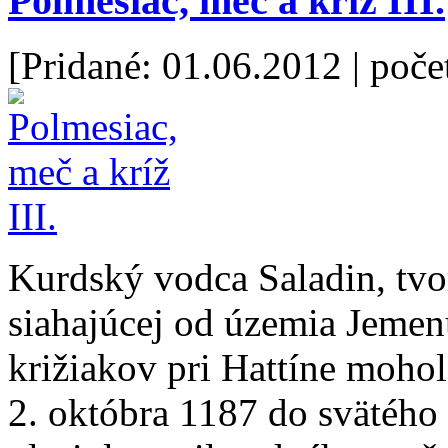
Polmesiac, meč a kríž III.
[Pridané: 01.06.2012
| poče
Kurdský vodca Saladin, tvo
siahajúcej od územia Jemen
križiakov pri Hattíne mohol
2. októbra 1187 do svätého