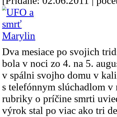
[Pridané: 02.06.2011
| poče
Dva mesiace po svojich trid
bola v noci zo 4. na 5. aug
v spálni svojho domu v ka
s telefónnym slúchadlom v 
rubriky o príčine smrti uvi
výrok stal po viac ako tri d