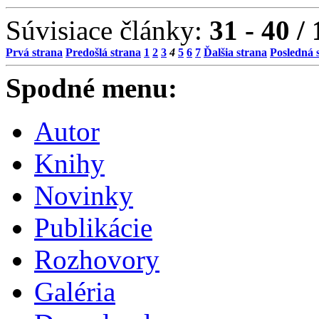
Súvisiace články:
31 - 40 /
Prvá strana
Predošlá strana
1
2
3
4
5
6
7
Ďalšia strana
Posledná 
Spodné menu:
Autor
Knihy
Novinky
Publikácie
Rozhovory
Galéria