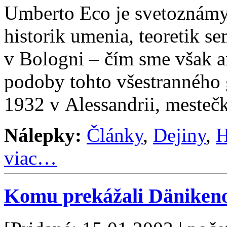
Umberto Eco je svetoznámy t
historik umenia, teoretik se
v Bologni – čím sme však a
podoby tohto všestranného g
1932 v Alessandrii, mesteč
Nálepky:
Články
,
Dejiny
,
H
viac…
Komu prekážali Dänikeno