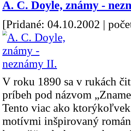
A. C. Doyle, známy - nez
[Pridané: 04.10.2002
| poče
V roku 1890 sa v rukách či
príbeh pod názvom „Znamen
Tento viac ako ktorýkoľvek
motívmi inšpirovaný román