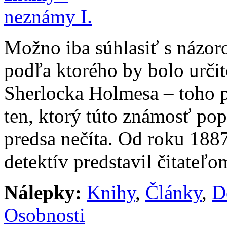
Možno iba súhlasiť s názoro
podľa ktorého by bolo urči
Sherlocka Holmesa – toho p
ten, ktorý túto známosť pop
predsa nečíta. Od roku 188
detektív predstavil čitateľo
Nálepky:
Knihy
,
Články
,
D
Osobnosti