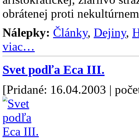
obrátenej proti nekultúrne
Nálepky:
Články
,
Dejiny
,
H
viac…
Svet podľa Eca III.
[Pridané: 16.04.2003
| poče