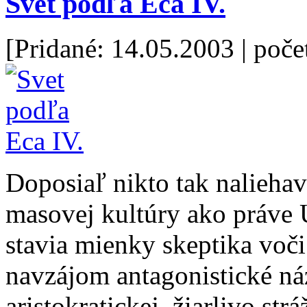
Svet podľa Eca IV.
[Pridané: 14.05.2003
| poče
Doposiaľ nikto tak naliehav
masovej kultúry ako práve 
stavia mienky skeptika voči 
navzájom antagonistické náz
aristokratickej, žiarlivo str