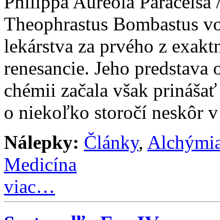
Philippa Aureola Paracels
Theophrastus Bombastus v
lekárstva za prvého z exakt
renesancie. Jeho predstava o
chémii začala však prinášať
o niekoľko storočí neskôr 
Nálepky:
Články
,
Alchými
Medicína
viac…