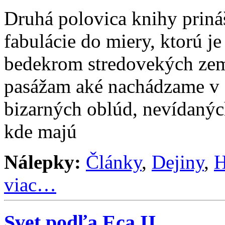
Druhá polovica knihy priná
fabulácie do miery, ktorú j
bedekrom stredovekých zem
pasážam aké nachádzame v 
bizarných oblúd, nevídanýc
kde majú
Nálepky:
Články
,
Dejiny
,
H
viac…
Svet podľa Eca II.