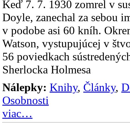
Keď 7. 7. 1930 zomrel v s
Doyle, zanechal za sebou im
v podobe asi 60 kníh. Okre
Watson, vystupujúcej v št
56 poviedkach sústredenýc
Sherlocka Holmesa
Nálepky:
Knihy
,
Články
,
D
Osobnosti
viac…