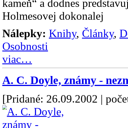
kameň“ a dodnes predstavu
Holmesovej dokonalej
Nálepky:
Knihy
,
Články
,
D
Osobnosti
viac…
A. C. Doyle, známy - nez
[Pridané: 26.09.2002
| poče