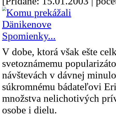
[Pridané: 15.01.2003
| poče
V dobe, ktorá však ešte ce
svetoznámemu popularizáto
návštevách v dávnej minulos
súkromnému bádateľovi Eri
množstva nelichotivých prí
osobe i dielu.