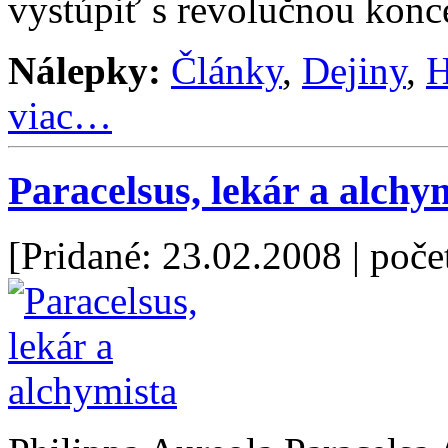
vystúpiť s revolučnou konc
Nálepky:
Články
,
Dejiny
,
H
viac…
Paracelsus, lekár a alchy
[Pridané: 23.02.2008
| poče