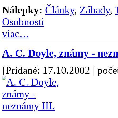
Nálepky:
Články
,
Záhady
,
Osobnosti
viac…
A. C. Doyle, známy - nez
[Pridané: 17.10.2002
| poče