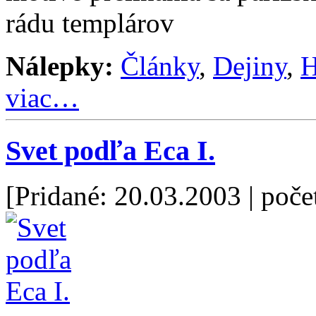
rádu templárov
Nálepky:
Články
,
Dejiny
,
H
viac…
Svet podľa Eca I.
[Pridané: 20.03.2003
| poče