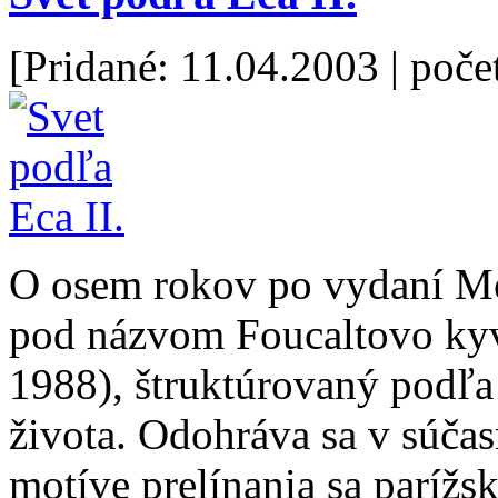
[Pridané: 11.04.2003
| poče
O osem rokov po vydaní Me
pod názvom Foucaltovo kyva
1988), štruktúrovaný podľa
života. Odohráva sa v súčas
motíve prelínania sa parížs