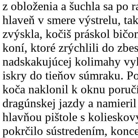
z obloženia a šuchla sa po
hlaveň v smere výstrelu, ta
zvýskla, kočiš práskol bič
koní, ktoré zrýchlili do zbe
nadskakujúcej kolimahy vyk
iskry do tieňov súmraku. P
koča naklonil k oknu poru
dragúnskej jazdy a namieri
hlavňou pištole s koliesko
pokrčilo sústredením, kon