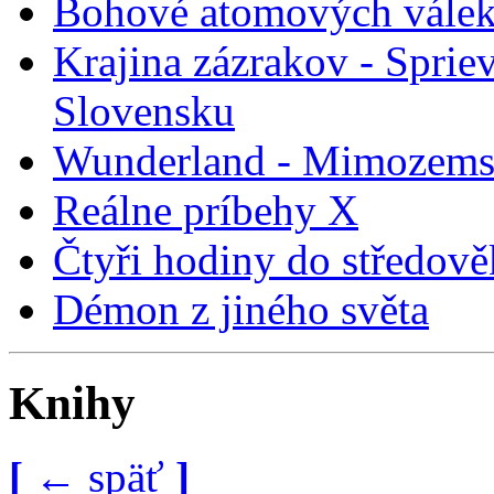
Bohové atomových vále
Krajina zázrakov - Spri
Slovensku
Wunderland - Mimozemské
Reálne príbehy X
Čtyři hodiny do středov
Démon z jiného světa
Knihy
[
←
späť
]