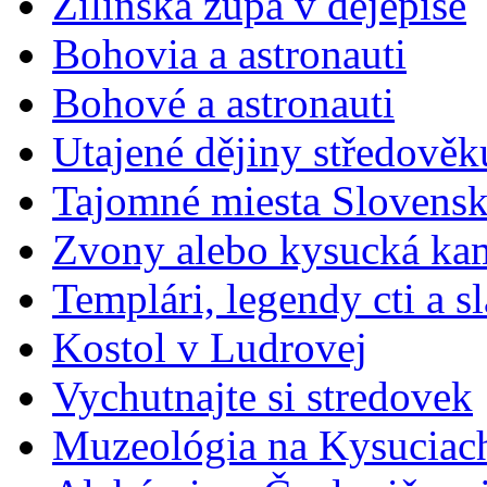
Žilinská župa v dejepise
Bohovia a astronauti
Bohové a astronauti
Utajené dějiny středověk
Tajomné miesta Slovens
Zvony alebo kysucká ka
Templári, legendy cti a s
Kostol v Ludrovej
Vychutnajte si stredovek
Muzeológia na Kysuciac