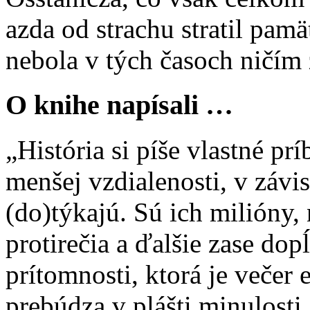
azda od strachu stratil pam
nebola v tých časoch ničím
O knihe napísali …
„História si píše vlastné pr
menšej vzdialenosti, v závis
(do)týkajú. Sú ich milióny, n
protirečia a ďalšie zase do
prítomnosti, ktorá je večer 
prebúdza v plášti minulosti.