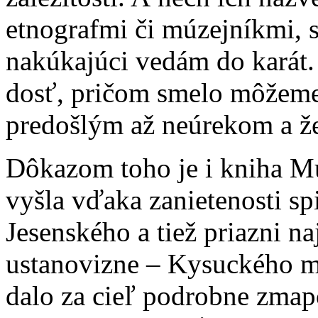
etnografmi či múzejníkmi, 
nakúkajúci vedám do karát.
dosť, pričom smelo môžeme t
predošlým až neúrekom a že
Dôkazom toho je i kniha Mu
vyšla vďaka zanietenosti sp
Jesenského a tiež priazni n
ustanovizne – Kysuckého m
dalo za cieľ podrobne zmap