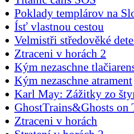
Poklady templárov na Sl
Ísť vlastnou cestou
Velmistři středověké det
Ztraceni v horách 2
Kým nezaschne tlačiaren
Kým nezaschne atrament
Karl May: Zážitky zo šty
GhostTrains&Ghosts on 
Ztraceni v horách