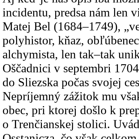
incidentu, predsa nám len vi
Matej Bel (1684–1749), „v
polyhistor, kňaz, obľúbenec 
alchymista, len tak–tak uni
Oščadnici v septembri 170
do Sliezska počas svojej ces
Nepríjemný zážitok mu však
obec, pri ktorej došlo k pr
o Trenčianskej stolici. Uv
Osstanicza, čo však celkom