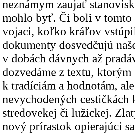
neznámym zaujať stanovisko
mohlo byť. Či boli v tomto 
vojaci, koľko kráľov vstúp
dokumenty dosvedčujú naše 
v dobách dávnych až pradá
dozvedáme z textu, ktorým s
k tradíciám a hodnotám, ale
nevychodených cestičkách ku
stredovekej či lužickej. Z
nový prírastok opierajúci sa 