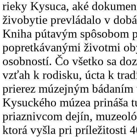
rieky Kysuca, aké dokument
živobytie prevládalo v dob
Kniha pútavým spôsobom p
popretkávanými životmi ob
osobností. Čo všetko sa dozv
vzťah k rodisku, úcta k tra
prierez múzejným bádaním 
Kysuckého múzea prináša t
priaznivcom dejín, muzeológ
ktorá vyšla pri príležitosti