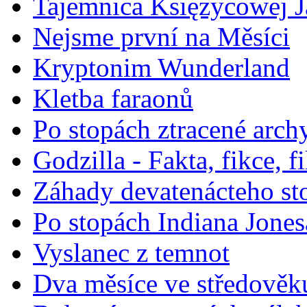
Tajemnica Księżycowej J
Nejsme první na Měsíci
Kryptonim Wunderland
Kletba faraonů
Po stopách ztracené arch
Godzilla - Fakta, fikce, f
Záhady devatenácteho sto
Po stopách Indiana Jones
Vyslanec z temnot
Dva měsíce ve středověk