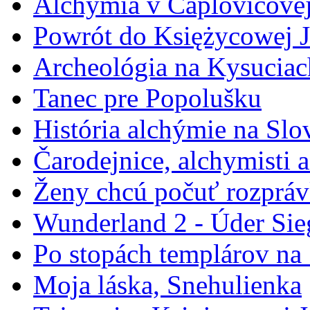
Alchýmia v Čaplovičovej
Powrót do Księżycowej J
Archeológia na Kysuciac
Tanec pre Popolušku
História alchýmie na Sl
Čarodejnice, alchymisti 
Ženy chcú počuť rozprá
Wunderland 2 - Úder Sie
Po stopách templárov na
Moja láska, Snehulienka