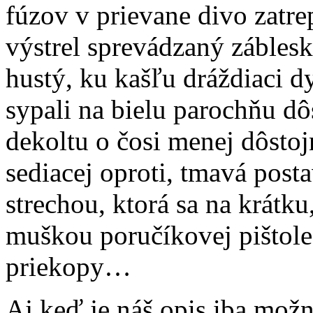
fúzov v prievane divo zatrep
výstrel sprevádzaný záblesk
hustý, ku kašľu dráždiaci d
sypali na bielu parochňu d
dekoltu o čosi menej dôstoj
sediacej oproti, tmavá post
strechou, ktorá sa na krátku
muškou poručíkovej pištole 
priekopy…
Aj keď je náš opis iba mož