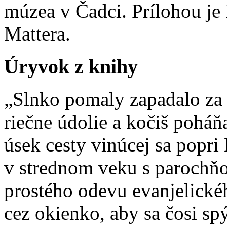
múzea v Čadci. Prílohou je
Mattera.
Úryvok z knihy
„Slnko pomaly zapadalo za 
riečne údolie a kočiš poháň
úsek cesty vinúcej sa popr
v strednom veku s parochňo
prostého odevu evanjelickéh
cez okienko, aby sa čosi sp