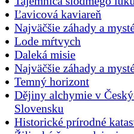
Tajemnica siódmego luk
Ľavicová kaviareň
Najväčšie záhady a mysté
Lode mŕtvych
Daleká misie
Najväčšie záhady a myst
Temný horizont
Dějiny alchymie v Český
Slovensku
Historické prírodné katas